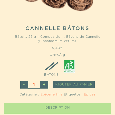
CANNELLE BÂTONS
Bâtons 25 g - Composition : Bâtons de Cannelle
(Cinnamomum verum)
9,40
€
376€/kg
BÂTONS
QUANTITÉ
ALTERNATI
AJOUTER AU PANIER
DE
CANNELLE
Catégorie :
Épicerie fine
Étiquette :
Epices
BÂTONS
DESCRIPTION