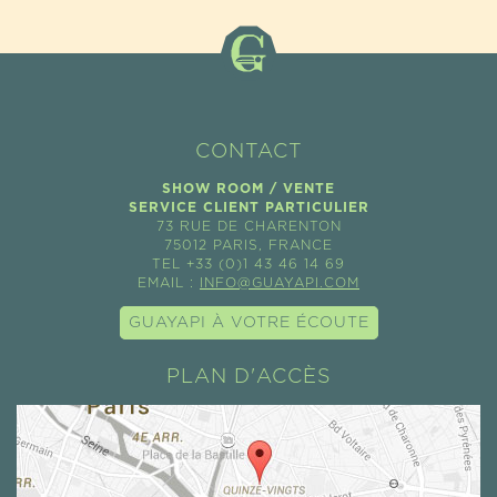
CONTACT
SHOW ROOM / VENTE
SERVICE CLIENT PARTICULIER
73 RUE DE CHARENTON
75012 PARIS, FRANCE
TEL +33 (0)1 43 46 14 69
EMAIL :
INFO@GUAYAPI.COM
GUAYAPI À VOTRE ÉCOUTE
PLAN D'ACCÈS