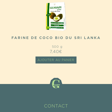
FARINE DE COCO BIO DU SRI LANKA
500 g
7,40
€
AJOUTER AU PANIER
CONTACT