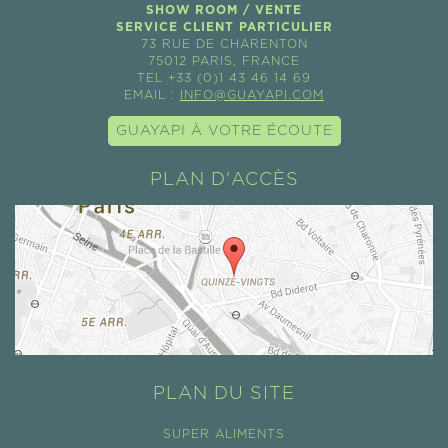
SHOW ROOM / VENTE
SERVICE CLIENT PARTICULIER
73 RUE DE CHARENTON
75012 PARIS, FRANCE
TEL +33 (0)1 43 46 14 69
EMAIL :
INFO@GUAYAPI.COM
GUAYAPI À VOTRE ÉCOUTE
PLAN D'ACCÈS
PLAN DU SITE
SUPER ALIMENTS