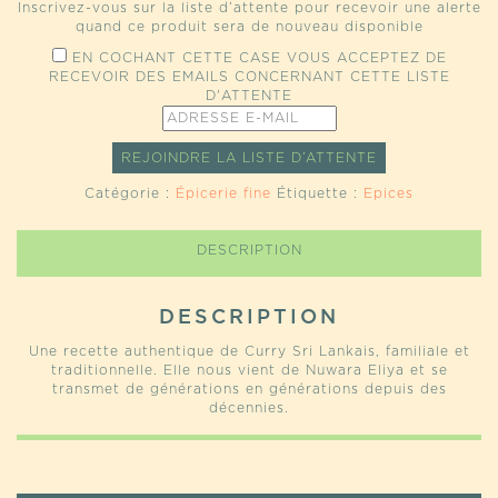
Inscrivez-vous sur la liste d’attente pour recevoir une alerte
quand ce produit sera de nouveau disponible
EN COCHANT CETTE CASE VOUS ACCEPTEZ DE
RECEVOIR DES EMAILS CONCERNANT CETTE LISTE
D'ATTENTE
ENTREZ
VOTRE
ADRESSE
REJOINDRE LA LISTE D’ATTENTE
E-
MAIL
Catégorie :
Épicerie fine
Étiquette :
Epices
POUR
JOINDRE
LA
DESCRIPTION
LISTE
D’ATTENTE
POUR
DESCRIPTION
CE
PRODUIT
Une recette authentique de Curry Sri Lankais, familiale et
traditionnelle. Elle nous vient de Nuwara Eliya et se
transmet de générations en générations depuis des
décennies.