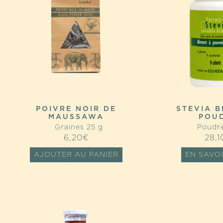
POIVRE NOIR DE
STEVIA 
MAUSSAWA
POU
Graines 25 g
Poudre
6,20
€
28,1
AJOUTER AU PANIER
EN SAVO