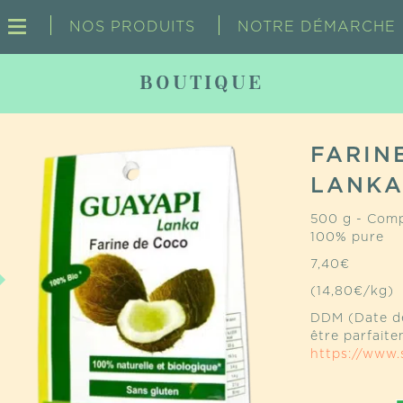
NOS PRODUITS
NOTRE DÉMARCHE
BOUTIQUE
FARIN
LANK
500 g - Comp
100% pure
7,40
€
(14,80€/kg)
DDM (Date de
être parfait
https://www.s