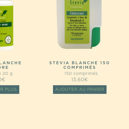
BLANCHE
STEVIA BLANCHE 150
DRE
COMPRIMÉS
 20 g
150 comprimés
0
€
13,60
€
IR PLUS
AJOUTER AU PANIER