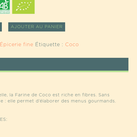
TÉ
ALTERNATIVE:
AJOUTER AU PANIER
Épicerie fine
Étiquette :
Coco
e, la Farine de Coco est riche en fibres. Sans
ble : elle permet d’élaborer des menus gourmands.
ES: