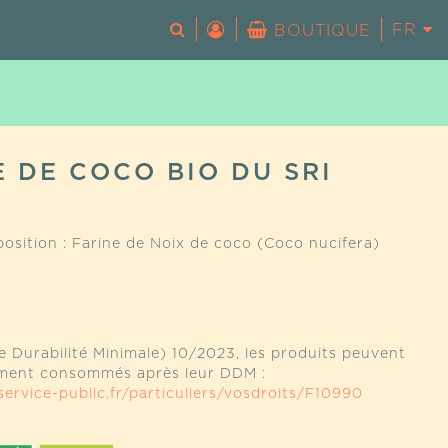
FR
EN
BOUTIQUE
Votre panier est vide.
E DE COCO BIO DU SRI
A
osition : Farine de Noix de coco (Coco nucifera)
 Durabilité Minimale) 10/2023, les produits peuvent
ement consommés après leur DDM :
ervice-public.fr/particuliers/vosdroits/F10990