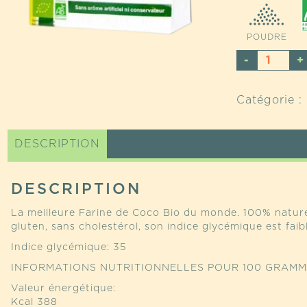
POUDRE
QUANTI
DE
FARINE
Catégorie :
DE
COCO
BIO
DESCRIPTION
DU
SRI
LANKA
DESCRIPTION
La meilleure Farine de Coco Bio du monde. 100% naturell
gluten, sans cholestérol, son indice glycémique est fai
Indice glycémique: 35
INFORMATIONS NUTRITIONNELLES POUR 100 GRAMM
Valeur énergétique:
Kcal 388