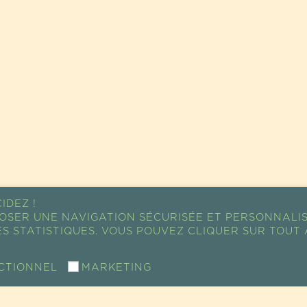
IDEZ !
OSER UNE NAVIGATION SÉCURISÉE ET PERSONNALI
S STATISTIQUES. VOUS POUVEZ CLIQUER SUR TOUT 
CTIONNEL
MARKETING