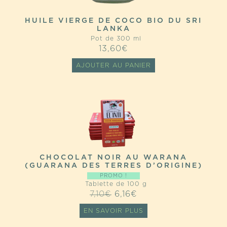
HUILE VIERGE DE COCO BIO DU SRI
LANKA
Pot de 300 ml
13,60
€
AJOUTER AU PANIER
CHOCOLAT NOIR AU WARANA
(GUARANA DES TERRES D’ORIGINE)
PROMO !
Tablette de 100 g
LE
LE
7,10
€
6,16
€
PRIX
PRIX
EN SAVOIR PLUS
INITIAL
ACTUEL