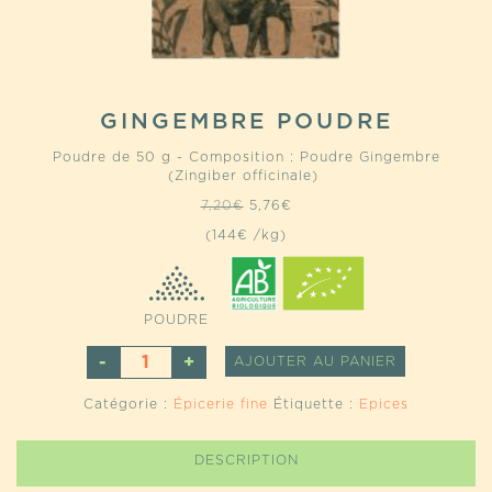
GINGEMBRE POUDRE
Poudre de 50 g - Composition : Poudre Gingembre
(Zingiber officinale)
Le
Le
7,20
€
5,76
€
prix
prix
(144€ /kg)
initial
actuel
était :
est :
7,20€.
5,76€.
POUDRE
QUANTITÉ
ALTERNATI
AJOUTER AU PANIER
DE
GINGEMBRE
Catégorie :
Épicerie fine
Étiquette :
Epices
POUDRE
DESCRIPTION