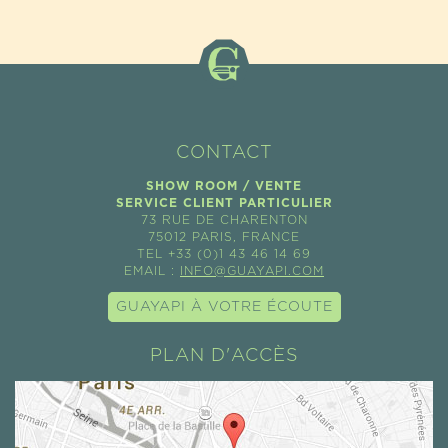
ÉTAIT :
EST :
7,10€.
6,16€.
CONTACT
SHOW ROOM / VENTE
SERVICE CLIENT PARTICULIER
73 RUE DE CHARENTON
75012 PARIS, FRANCE
TEL +33 (0)1 43 46 14 69
EMAIL :
INFO@GUAYAPI.COM
GUAYAPI À VOTRE ÉCOUTE
PLAN D'ACCÈS