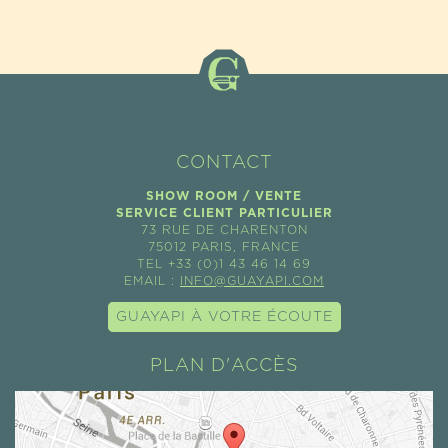
CONTACT
SHOW ROOM / VENTE
SERVICE CLIENT PARTICULIER
73 RUE DE CHARENTON
75012 PARIS, FRANCE
TEL +33 (0)1 43 46 14 69
EMAIL :
INFO@GUAYAPI.COM
GUAYAPI À VOTRE ÉCOUTE
PLAN D'ACCÈS