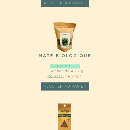
AJOUTER AU PANIER
MATÉ BIOLOGIQUE
PROMO !
Sachet de 400 g
LE
LE
18,80
€
15,04
€
PRIX
PRIX
AJOUTER AU PANIER
INITIAL
ACTUEL
ÉTAIT :
EST :
18,80€.
15,04€.