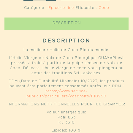
HUILE
Catégorie :
Épicerie fine
Étiquette :
Coco
VIERGE
DE
COCO
DESCRIPTION
BIO
DU
SRI
LANKA
DESCRIPTION
La meilleure Huile de Coco Bio du monde.
L’Huile Vierge de Noix de Coco Biologique GUAYAPI est
pressée à froid à partir de la pulpe séchée de Noix de
Coco. Délicate, l’huile vierge de coco vous plongera au
cœur des traditions Sri Lankaises.
DDM (Date de Durabilité Minimale) 10/2023, les produits
peuvent être parfaitement consommés après leur DDM :
https://www.service-
public.fr/particuliers/vosdroits/F10990
INFORMATIONS NUTRITIONNELLES POUR 100 GRAMMES:
Valeur énergétique:
Kcal 863
KJ 3610
Lipides: 100 g;