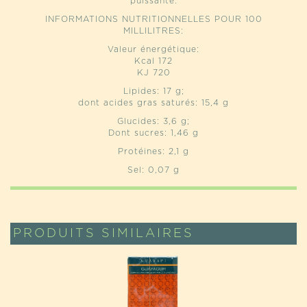
puissante.
INFORMATIONS NUTRITIONNELLES POUR 100
MILLILITRES:
Valeur énergétique:
Kcal 172
KJ 720
Lipides: 17 g;
dont acides gras saturés: 15,4 g
Glucides: 3,6 g;
Dont sucres: 1,46 g
Protéines: 2,1 g
Sel: 0,07 g
PRODUITS SIMILAIRES