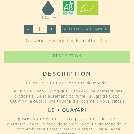
LIQUIDE
QUANTITÉ
ALTERNATI
AJOUTER AU PANIER
DE
LAIT
Catégorie :
Épicerie fine
Étiquette :
Coco
DE
COCO
BIO
DESCRIPTION
DU
SRI
LANKA
DESCRIPTION
Le meilleur Lait de Coco Bio du monde.
Le Lait de Coco Biologique GUAYAPI ne contient pas
d’additifs. Délicieusement parfumé, le Lait de Coco
GUAYAPI ajoutera une touche d’exotisme à vous plats !
LE + GUAYAPI
Dégustez votre Warana Guayapi (Guarana des Terres
d’Origine) dans un fond de lait de Coco. La douceur de la
Coco embrasse l’amertume du Warana. Une alliance