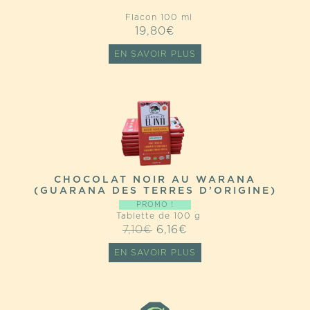
Flacon 100 ml
19,80
€
EN SAVOIR PLUS
CHOCOLAT NOIR AU WARANA
(GUARANA DES TERRES D’ORIGINE)
PROMO !
Tablette de 100 g
LE
LE
7,10
€
6,16
€
PRIX
PRIX
EN SAVOIR PLUS
INITIAL
ACTUEL
ÉTAIT :
EST :
7,10€.
6,16€.