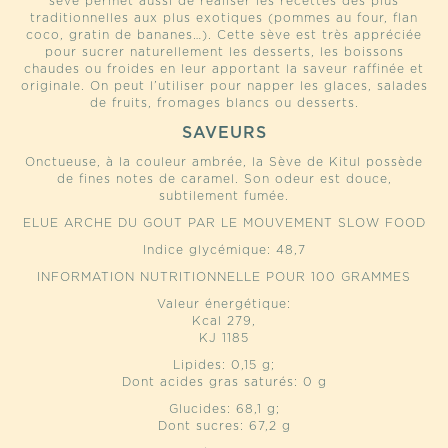
sève permet aussi de réaliser les recettes des plus
traditionnelles aux plus exotiques (pommes au four, flan
coco, gratin de bananes…). Cette sève est très appréciée
pour sucrer naturellement les desserts, les boissons
chaudes ou froides en leur apportant la saveur raffinée et
originale. On peut l’utiliser pour napper les glaces, salades
de fruits, fromages blancs ou desserts.
SAVEURS
Onctueuse, à la couleur ambrée, la Sève de Kitul possède
de fines notes de caramel. Son odeur est douce,
subtilement fumée.
ELUE ARCHE DU GOUT PAR LE MOUVEMENT SLOW FOOD
Indice glycémique: 48,7
INFORMATION NUTRITIONNELLE POUR 100 GRAMMES
Valeur énergétique:
Kcal 279,
KJ 1185
Lipides: 0,15 g;
Dont acides gras saturés: 0 g
Glucides: 68,1 g;
Dont sucres: 67,2 g