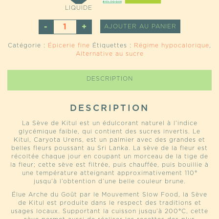
LIQUIDE
QUANTITÉ
ALTERNATI
AJOUTER AU PANIER
DE
SÈVE
Catégorie :
Épicerie fine
Étiquettes :
Régime hypocalorique
,
DE
Alternative au sucre
KITUL
DESCRIPTION
DESCRIPTION
La Sève de Kitul est un édulcorant naturel à l’indice
glycémique faible, qui contient des sucres invertis. Le
Kitul, Caryota Urens, est un palmier avec des grandes et
belles fleurs poussant au Sri Lanka. La sève de la fleur est
récoltée chaque jour en coupant un morceau de la tige de
la fleur; cette sève est filtrée, puis chauffée, puis bouillie à
une température atteignant approximativement 110°
jusqu’à l’obtention d’une belle couleur brune.
Élue Arche du Goût par le Mouvement Slow Food, la Sève
de Kitul est produite dans le respect des traditions et
usages locaux. Supportant la cuisson jusqu’à 200°C, cette