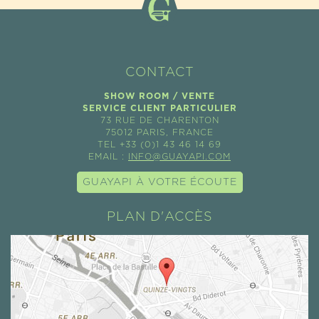
CONTACT
SHOW ROOM / VENTE
SERVICE CLIENT PARTICULIER
73 RUE DE CHARENTON
75012 PARIS, FRANCE
TEL +33 (0)1 43 46 14 69
EMAIL :
INFO@GUAYAPI.COM
GUAYAPI À VOTRE ÉCOUTE
PLAN D'ACCÈS