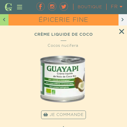
FR
EN
BOUTIQUE
ÉPICERIE FINE
CRÈME LIQUIDE DE COCO
Cocos nucifera
JE COMMANDE