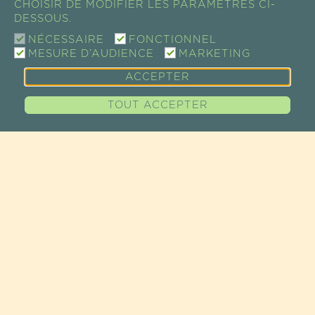
CHOISIR DE MODIFIER LES PARAMÈTRES CI-
SHOW ROOM / VENTE
DESSOUS.
73 RUE DE CHARENTON
75012 PARIS, FRANCE
NÉCESSAIRE
FONCTIONNEL
TEL +33 (0)1 43 46 14 69
MESURE D’AUDIENCE
MARKETING
EMAIL :
INFO@GUAYAPI.COM
ACCEPTER
GUAYAPI À VOTRE ÉCOUTE
TOUT ACCEPTER
PLAN D'ACCÈS
PLAN DU SITE
NOS PRODUITS