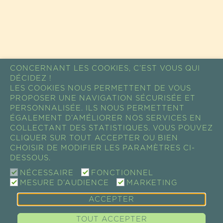
CONCERNANT LES COOKIES, C’EST VOUS QUI
DÉCIDEZ !
LES COOKIES NOUS PERMETTENT DE VOUS
PROPOSER UNE NAVIGATION SÉCURISÉE ET
PERSONNALISÉE. ILS NOUS PERMETTENT
ÉGALEMENT D’AMÉLIORER NOS SERVICES EN
COLLECTANT DES STATISTIQUES. VOUS POUVEZ
CLIQUER SUR TOUT ACCEPTER OU BIEN
CHOISIR DE MODIFIER LES PARAMÈTRES CI-
DESSOUS.
NÉCESSAIRE
FONCTIONNEL
MESURE D’AUDIENCE
MARKETING
ACCEPTER
TOUT ACCEPTER