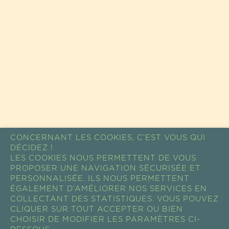
CONCERNANT LES COOKIES, C’EST VOUS QUI
DÉCIDEZ !
LES COOKIES NOUS PERMETTENT DE VOUS
PROPOSER UNE NAVIGATION SÉCURISÉE ET
PERSONNALISÉE. ILS NOUS PERMETTENT
ÉGALEMENT D’AMÉLIORER NOS SERVICES EN
COLLECTANT DES STATISTIQUES. VOUS POUVEZ
CLIQUER SUR TOUT ACCEPTER OU BIEN
CHOISIR DE MODIFIER LES PARAMÈTRES CI-