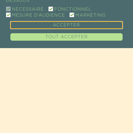
DESSOUS.
NÉCESSAIRE
FONCTIONNEL
MESURE D’AUDIENCE
MARKETING
ACCEPTER
TOUT ACCEPTER
CONTACT
SHOW ROOM / VENTE
73 RUE DE CHARENTON
75012 PARIS, FRANCE
TEL +33 (0)1 43 46 14 69
EMAIL :
INFO@GUAYAPI.COM
GUAYAPI À VOTRE ÉCOUTE
PLAN D'ACCÈS