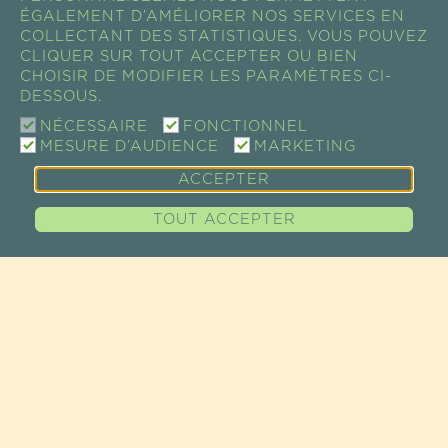
ÉGALEMENT D’AMÉLIORER NOS SERVICES EN
COLLECTANT DES STATISTIQUES. VOUS POUVEZ
CLIQUER SUR TOUT ACCEPTER OU BIEN
CHOISIR DE MODIFIER LES PARAMÈTRES CI-
DESSOUS.
NÉCESSAIRE
FONCTIONNEL
MESURE D’AUDIENCE
MARKETING
ACCEPTER
TOUT ACCEPTER
CONTACT
SHOW ROOM / VENTE
73 RUE DE CHARENTON
75012 PARIS, FRANCE
TEL +33 (0)1 43 46 14 69
EMAIL :
INFO@GUAYAPI.COM