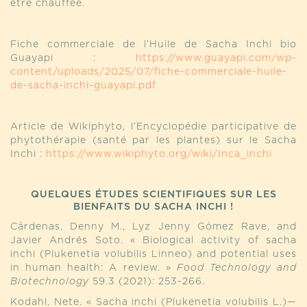
être chauffée.
Fiche commerciale de l’Huile de Sacha Inchi bio
Guayapi :
https://www.guayapi.com/wp-
content/uploads/2025/07/fiche-commerciale-huile-
de-sacha-inchi-guayapi.pdf
Article de Wikiphyto, l’Encyclopédie participative de
phytothérapie (santé par les plantes) sur le Sacha
Inchi :
https://www.wikiphyto.org/wiki/Inca_inchi
QUELQUES ÉTUDES SCIENTIFIQUES SUR LES
BIENFAITS DU SACHA INCHI !
Cárdenas, Denny M., Lyz Jenny Gómez Rave, and
Javier Andrés Soto. « Biological activity of sacha
inchi (Plukenetia volubilis Linneo) and potential uses
in human health: A review. »
Food Technology and
Biotechnology
59.3 (2021): 253-266.
Kodahl, Nete. « Sacha inchi (Plukenetia volubilis L.)—