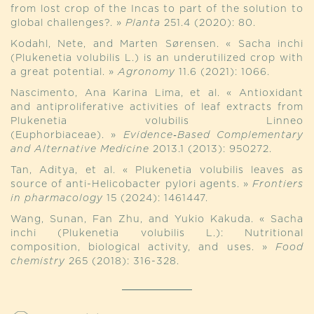
from lost crop of the Incas to part of the solution to
global challenges?. »
Planta
251.4 (2020): 80.
Kodahl, Nete, and Marten Sørensen. « Sacha inchi
(Plukenetia volubilis L.) is an underutilized crop with
a great potential. »
Agronomy
11.6 (2021): 1066.
Nascimento, Ana Karina Lima, et al. « Antioxidant
and antiproliferative activities of leaf extracts from
Plukenetia volubilis Linneo
(Euphorbiaceae). »
Evidence‐Based Complementary
and Alternative Medicine
2013.1 (2013): 950272.
Tan, Aditya, et al. « Plukenetia volubilis leaves as
source of anti-Helicobacter pylori agents. »
Frontiers
in pharmacology
15 (2024): 1461447.
Wang, Sunan, Fan Zhu, and Yukio Kakuda. « Sacha
inchi (Plukenetia volubilis L.): Nutritional
composition, biological activity, and uses. »
Food
chemistry
265 (2018): 316-328.