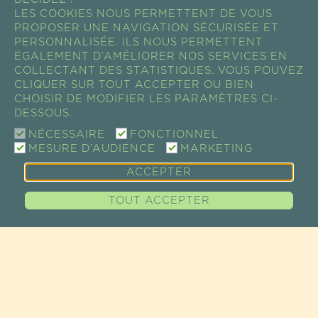
LES COOKIES NOUS PERMETTENT DE VOUS
PROPOSER UNE NAVIGATION SÉCURISÉE ET
PERSONNALISÉE. ILS NOUS PERMETTENT
ÉGALEMENT D’AMÉLIORER NOS SERVICES EN
COLLECTANT DES STATISTIQUES. VOUS POUVEZ
CLIQUER SUR TOUT ACCEPTER OU BIEN
CHOISIR DE MODIFIER LES PARAMÈTRES CI-
DESSOUS.
NÉCESSAIRE
FONCTIONNEL
MESURE D’AUDIENCE
MARKETING
ACCEPTER
TOUT ACCEPTER