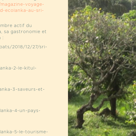
m/magazine-voyage-
d-ecolanka-au-sri-
embre actif du
ka, sa gastronomie et
 :
bats/2018/12/27/sri-
anka-2-le-kitul-
lanka-3-saveurs-et-
-lanka-4-un-pays-
-lanka-5-le-tourisme-