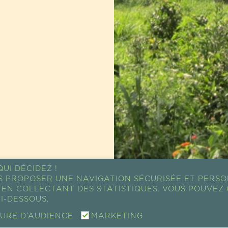
UI DÉCIDEZ !
S PROPOSER UNE NAVIGATION SÉCURISÉE ET PERSO
EN COLLECTANT DES STATISTIQUES. VOUS POUVEZ 
I-DESSOUS.
URE D’AUDIENCE
MARKETING