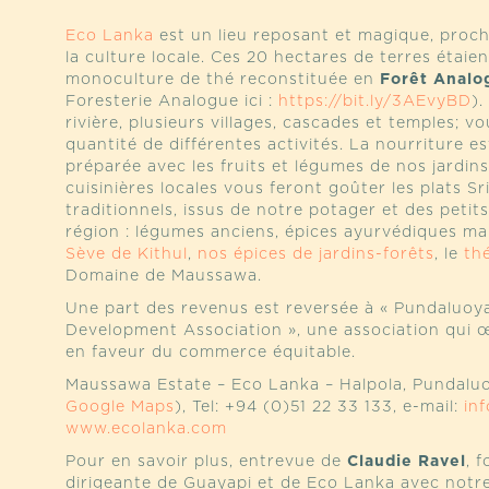
commerce équitable, en 1996.
Eco Lanka
est un lieu reposant et magique, proch
Obadias Batista Garcia, initiateur du Projet Wara
la culture locale. Ces 20 hectares de terres étaie
Sateré Mawé en 1993 et aujourd’hui Président du
monoculture de thé reconstituée en
Forêt Analo
Tribus Sateré Mawé
(CGTSM) explique que tout 
Foresterie Analogue ici :
https://bit.ly/3AEvyBD
).
20kg de Warana*. « À l’époque, vendre du Waranà 
rivière, plusieurs villages, cascades et temples; 
rêve. Mais le courage et la confiance d’un product
quantité de différentes activités. La nourriture e
indigène du fleuve Andirà ont permis de concrétis
préparée avec les fruits et légumes de nos jardins
fournissant la première production de 20kg de gr
cuisinières locales vous feront goûter les plats Sr
On retrouve à Vinte Quilos 12 hébergements avec
traditionnels, issus de notre potager et des petit
des toits en paille de canara cousue pour passer l
région : légumes anciens, épices ayurvédiques ma
hamacs, et un étage inférieur avec 1 ou 2 chambre
Sève de Kithul
,
nos épices de jardins-forêts
, le
th
accueillir des groupes allant jusqu’à 25 personnes
Domaine de Maussawa.
Pour plus d’informations :
Une part des revenus est reversée à « Pundaluoya
www.nusoken.com
Development Association », une association qui œ
Article de
Bastien Beaufort
, directeur adjoint de
en faveur du commerce équitable.
en géographie de l’Université Sorbonne Paris-Cité
tourisme Vinte Quilo et le Projet Intégré d’eth
Maussawa Estate – Eco Lanka – Halpola, Pundaluo
Waranà en Amazonie centrale du Brésil
Google Maps
), Tel: +94 (0)51 22 33 133, e-mail:
, disponib
in
Editions
www.ecolanka.com
:
https://journals.openedition.org/ideas
Pour en savoir plus, entrevue de
Claudie Ravel
, 
dirigeante de Guayapi et de Eco Lanka avec notre