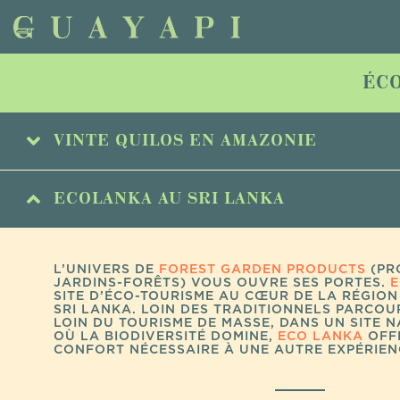
ÉCO
VINTE QUILOS EN AMAZONIE
ECOLANKA AU SRI LANKA
SITUÉ À L’ENTRÉE NORD DE LA
TERRE INDIGÈN
DES INDIENS SATERÉ MAWÉ, SUR LE FLEUVE AN
DE VINTE QUILOS REPRÉSENTE LA FRONTIÈRE 
DÉMARCATION DU TERRITOIRE DES SATERÉ M
EXTÉRIEUR. CE SITE FABULEUX, EN PLEIN CŒU
L’UNIVERS DE
FOREST GARDEN PRODUCTS
(PR
DU BRÉSIL, A ÉTÉ INAUGURÉ LE 16 JUIN 2007.
JARDINS-FORÊTS) VOUS OUVRE SES PORTES.
E
SITE D’ÉCO-TOURISME AU CŒUR DE LA RÉGIO
SRI LANKA. LOIN DES TRADITIONNELS PARCOU
LOIN DU TOURISME DE MASSE, DANS UN SITE 
OÙ LA BIODIVERSITÉ DOMINE,
ECO LANKA
OFFR
CONFORT NÉCESSAIRE À UNE AUTRE EXPÉRIEN
On accède au village de Vinte Quilos par bateau de
Parintins
, Etat d’Amazonas, Brésil. Le nom « Vinte
référence au poids de la première production de