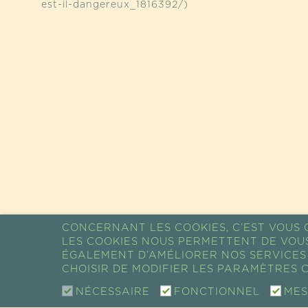
est-il-dangereux_1816392/)
CONCERNANT LES COOKIES, C’EST VOUS Q
LES COOKIES NOUS PERMETTENT DE VOU
ÉGALEMENT D’AMÉLIORER NOS SERVICES 
CHOISIR DE MODIFIER LES PARAMÈTRES C
NÉCESSAIRE
FONCTIONNEL
MES