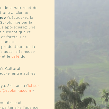
e de la nature et de
nà chez les Indiens
nt une ancienne
Conseil Général des
gue
(découvrez la
a commencé avec
 Surplombé par la
à l’étranger était un
vous apprécierez une
eur de l’aire
st authentique et
er cet espoir en
 et forets. Les
aines. »
i Lankais
 des étages en bois,
s producteurs de la
a nuit dans les
is aussi la fameuse
s. Le site peut
é
et le
café
du
.
’s Cultural
uvre, entre autres,
GUAYAPI
et docteur
 (
IHEAL
) :
L’éco-
no-développement
ya, Sri Lanka (
ici sur
le sur
fo@ecolanka.com
Journals Open
–
/3739
fondatrice et
 partenaire l’agence