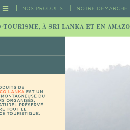
NOS PRODUITS
NOTRE DÉMARCHE
-TOURISME, À SRI LANKA ET EN AMAZ
E ANDIRÀ-MARAU
DIRÀ, LE VILLAGE
ET LA
AWÉ AVEC LE MONDE
R DE L’AMAZONIE
ODUITS DE
CO LANKA
EST UN
N MONTAGNEUSE DU
RS ORGANISÉS,
NATUREL PRÉSERVÉ
E TOUT LE
CE TOURISTIQUE.
puis la ville de
 Quilos » fait
 guarana vendue en