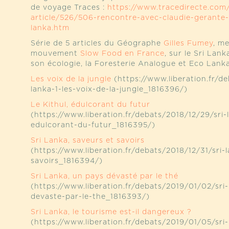
de voyage Traces :
https://www.tracedirecte.co
article/526/506-rencontre-avec-claudie-gerante-
lanka.htm
Série de 5 articles du Géographe
Gilles Fumey
, m
mouvement
Slow Food en France
, sur le Sri Lan
son écologie, la Foresterie Analogue et Eco Lanka
Les voix de la jungle
(https://www.liberation.fr/de
lanka-1-les-voix-de-la-jungle_1816396/)
Le Kithul, édulcorant du futur
(https://www.liberation.fr/debats/2018/12/29/sri-l
edulcorant-du-futur_1816395/)
Sri Lanka, saveurs et savoirs
(https://www.liberation.fr/debats/2018/12/31/sri-
savoirs_1816394/)
Sri Lanka, un pays dévasté par le thé
(https://www.liberation.fr/debats/2019/01/02/sri
devaste-par-le-the_1816393/)
Sri Lanka, le tourisme est-il dangereux ?
(https://www.liberation.fr/debats/2019/01/05/sri