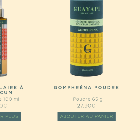
LAIRE À
GOMPHRÉNA POUDRE
UCUM
 100 ml
Poudre 65 g
0
€
27,90
€
IR PLUS
AJOUTER AU PANIER