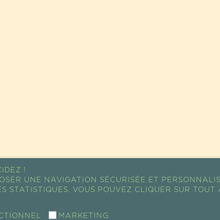
IDEZ !
OSER UNE NAVIGATION SÉCURISÉE ET PERSONNALI
S STATISTIQUES. VOUS POUVEZ CLIQUER SUR TOUT 
CTIONNEL
MARKETING