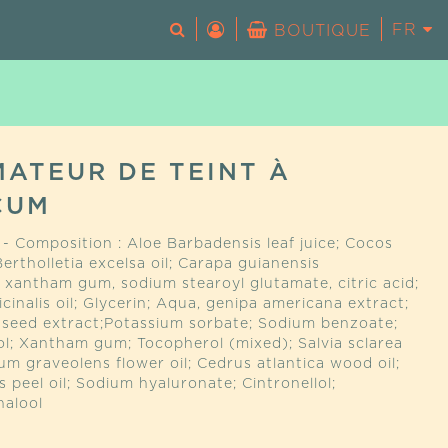
FR
EN
BOUTIQUE
Votre panier est vide.
MATEUR DE TEINT À
CUM
- Composition : Aloe Barbadensis leaf juice; Cocos
 Bertholletia excelsa oil; Carapa guianensis
, xantham gum, sodium stearoyl glutamate, citric acid;
icinalis oil; Glycerin; Aqua, genipa americana extract;
a seed extract;Potassium sorbate; Sodium benzoate;
ol; Xantham gum; Tocopherol (mixed); Salvia sclarea
ium graveolens flower oil; Cedrus atlantica wood oil;
s peel oil; Sodium hyaluronate; Cintronellol;
nalool