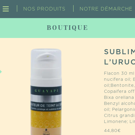
NOS PRODUITS
NOTRE DÉMARCHE
BOUTIQUE
SUBLI
L’URU
Flacon 30 ml 
nucifera oil;
oil;Bentonite
Copaifera off
Bixa orellan
Benzyl alcoh
oil; Pelargon
Citrus grandi
Limonene; Li
44,80
€