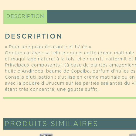
À
L'URUC
DESCRIPTION
DESCRIPTION
« Pour une peau éclatante et hâlée »
Onctueuse avec sa teinte douce, cette crème matinale 
et maquillage naturel à la fois, elle nourrit, raffermit e
Principaux composants : (à base de plantes amazonienn
huile d’Andiroba, baume de Copaiba, parfum d’huiles ess
Conseils d’utilisation : s’utilise en crème matinale ou 
avec la poudre d’Urucum sur les parties saillantes du v
étant très concentré, une goutte suffit.
PRODUITS SIMILAIRES