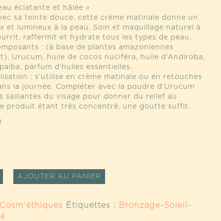
au éclatante et hâlée »
ec sa teinte douce, cette crème matinale donne un
 et lumineux à la peau. Soin et maquillage naturel à
nourrit, raffermit et hydrate tous les types de peau.
omposants : (à base de plantes amazoniennes
), Urucum, huile de cocos nuciféra, huile d’Andiroba,
iba, parfum d’huiles essentielles.
ilisation : s’utilise en crème matinale ou en retouches
ans la journée. Compléter avec la poudre d’Urucum
es saillantes du visage pour donner du relief au
e produit étant très concentré, une goutte suffit.
)
TÉ
ALTERNATIVE:
AJOUTER AU PANIER
ATEUR
Cosm'éthiques
Étiquettes :
Bronzage-Soleil-
té