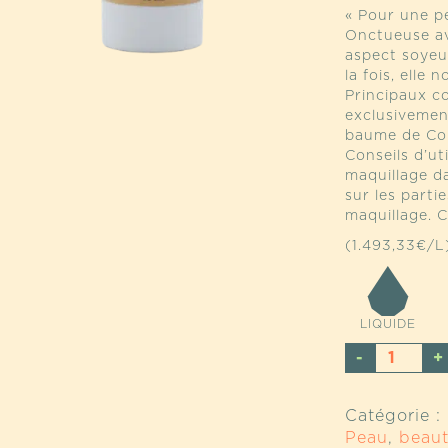
« Pour une pe
Onctueuse av
aspect soyeux
la fois, elle 
Principaux c
exclusivement
baume de Copa
Conseils d’ut
maquillage d
sur les parti
maquillage. C
(1.493,33€/L
LIQUIDE
QUANTI
DE
SUBLIM
Catégorie :
DE
Peau
,
beau
TEINT