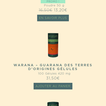
PROMO !
Poudre 50 g
LE
LE
16,50
€
13,20
€
PRIX
PRIX
EN SAVOIR PLUS
INITIAL
ACTUEL
ÉTAIT :
EST :
16,50€.
13,20€.
WARANA – GUARANA DES TERRES
D’ORIGINES GÉLULES
100 Gélules 420 mg
31,50
€
AJOUTER AU PANIER