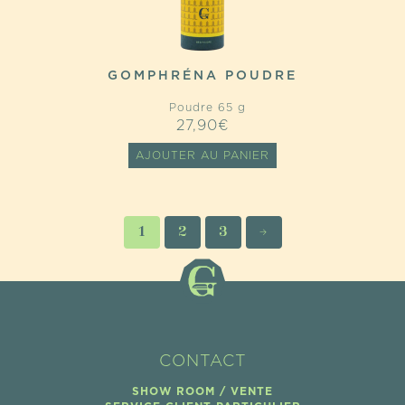
GOMPHRÉNA POUDRE
Poudre 65 g
27,90
€
AJOUTER AU PANIER
1
2
3
→
CONTACT
SHOW ROOM / VENTE