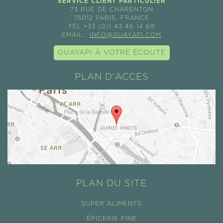
SERVICE CLIENT PARTICULIER
73 RUE DE CHARENTON
75012 PARIS, FRANCE
TEL +33 (0)1 43 46 14 69
EMAIL :
INFO@GUAYAPI.COM
GUAYAPI À VOTRE ÉCOUTE
PLAN D'ACCÈS
PLAN DU SITE
SUPER ALIMENTS
ÉPICERIE FINE