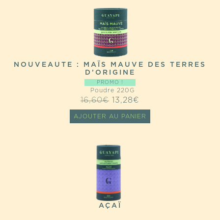
22,80€.
18,24€.
NOUVEAUTE : MAÏS MAUVE DES TERRES
D’ORIGINE
PROMO !
Poudre 220G
LE
LE
16,60
€
13,28
€
PRIX
PRIX
AJOUTER AU PANIER
INITIAL
ACTUEL
ÉTAIT :
EST :
16,60€.
13,28€.
AÇAÏ