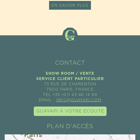
EN SAVOIR PLUS
CONTACT
SHOW ROOM / VENTE
SERVICE CLIENT PARTICULIER
73 RUE DE CHARENTON
75012 PARIS, FRANCE
TEL +33 (0)1 43 46 14 69
EMAIL :
INFO@GUAYAPI.COM
GUAYAPI À VOTRE ÉCOUTE
PLAN D'ACCÈS