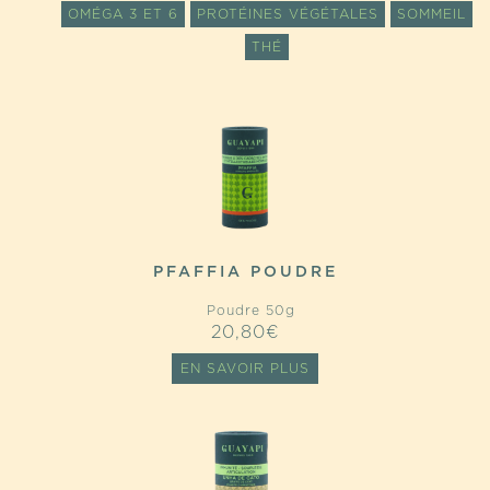
OMÉGA 3 ET 6
PROTÉINES VÉGÉTALES
SOMMEIL
THÉ
PFAFFIA POUDRE
Poudre 50g
20,80
€
EN SAVOIR PLUS