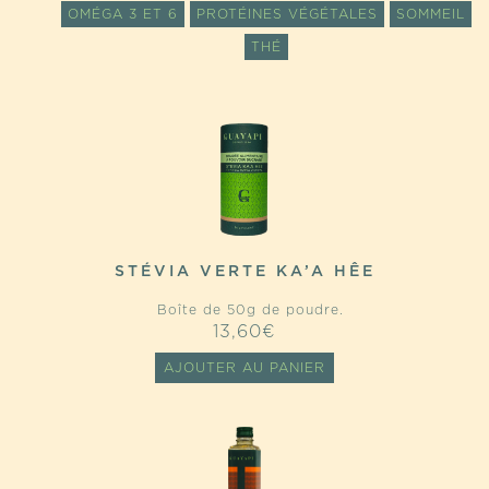
OMÉGA 3 ET 6
PROTÉINES VÉGÉTALES
SOMMEIL
THÉ
STÉVIA VERTE KA’A HÊE
Boîte de 50g de poudre.
13,60
€
AJOUTER AU PANIER