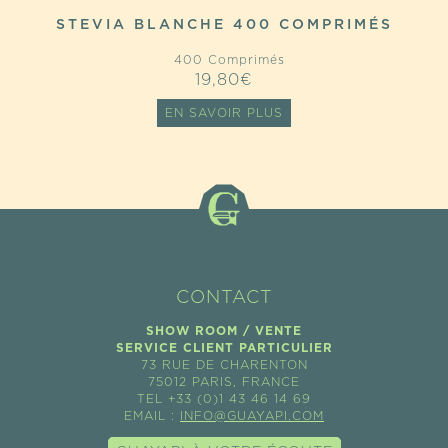
STEVIA BLANCHE 400 COMPRIMÉS
400 Comprimés
19,80
€
EN SAVOIR PLUS
CONTACT
SHOW ROOM / VENTE
SERVICE CLIENT PARTICULIER
73 RUE DE CHARENTON
75012 PARIS, FRANCE
TEL +33 (0)1 43 46 14 69
EMAIL :
INFO@GUAYAPI.COM