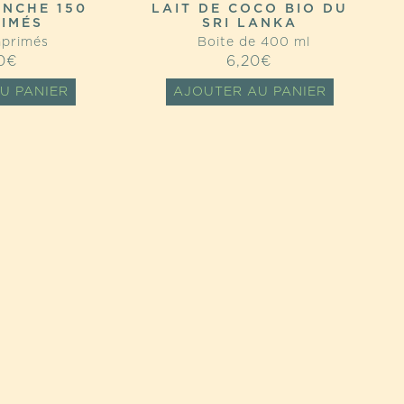
ANCHE 150
LAIT DE COCO BIO DU
IMÉS
SRI LANKA
primés
Boite de 400 ml
0
€
6,20
€
U PANIER
AJOUTER AU PANIER