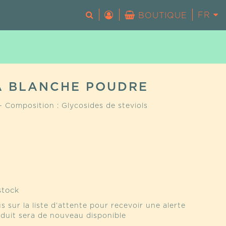
FR
EN
BOUTIQUE
Votre panier est vide.
A BLANCHE POUDRE
- Composition : Glycosides de steviols
stock
s sur la liste d’attente pour recevoir une alerte
duit sera de nouveau disponible