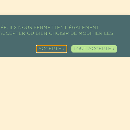
SÉE. ILS NOUS PERMETTENT ÉGALEMENT
ACCEPTER OU BIEN CHOISIR DE MODIFIER LES
ACCEPTER
TOUT ACCEPTER
PLAN DU SITE
SUPER
CONDITIONS
MON COMPTE
ALIMENTS
GÉNÉRALES DE
MON PANIER
ÉPICERIE FINE
VENTES
MES