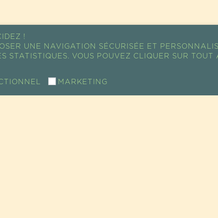
IDEZ !
OSER UNE NAVIGATION SÉCURISÉE ET PERSONNALI
S STATISTIQUES. VOUS POUVEZ CLIQUER SUR TOUT 
CTIONNEL
MARKETING
PLAN D'ACCÈS
R