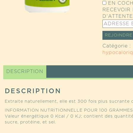
EN COCH
RECEVOIR 
D'ATTENTE
ENTREZ
VOTRE
ADRESSE
REJOINDRE 
E-
Catégorie :
MAIL
hypocalori
POUR
JOINDRE
LA
DESCRIPTION
LISTE
D’ATTENTE
POUR
DESCRIPTION
CE
PRODUIT
Extraite naturellement, elle est 300 fois plus sucrante q
INFORMATION NUTRITIONNELLE POUR 100 GRAMMES
Valeur énergétique 0 Kcal / 0 KJ; contient des quantités
sucre, protéine, et sel.