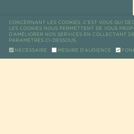
CONCERNANT LES COOKIES, C’EST VOUS QUI DÉC
LES COOKIES NOUS PERMETTENT DE VOUS PROP
D’AMÉLIORER NOS SERVICES EN COLLECTANT DE
PARAMÈTRES CI-DESSOUS.
NÉCESSAIRE
MESURE D’AUDIENCE
FON
CONTACT
SHOW ROOM / VENTE
SERVICE CLIENT PARTICULIE
73 RUE DE CHARENTON
75012 PARIS, FRANCE
TEL +33 (0)1 43 46 14 69
EMAIL :
INFO@GUAYAPI.COM