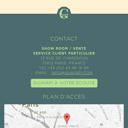
CONTACT
SHOW ROOM / VENTE
SERVICE CLIENT PARTICULIER
73 RUE DE CHARENTON
75012 PARIS, FRANCE
TEL +33 (0)1 43 46 14 69
EMAIL :
INFO@GUAYAPI.COM
GUAYAPI À VOTRE ÉCOUTE
PLAN D'ACCÈS