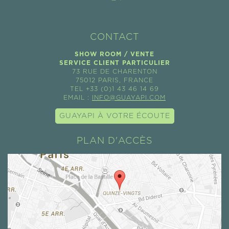
CONTACT
SHOW ROOM / VENTE
SERVICE CLIENT PARTICULIER
73 RUE DE CHARENTON
75012 PARIS, FRANCE
TEL +33 (0)1 43 46 14 69
EMAIL :
INFO@GUAYAPI.COM
GUAYAPI À VOTRE ÉCOUTE
PLAN D'ACCÈS