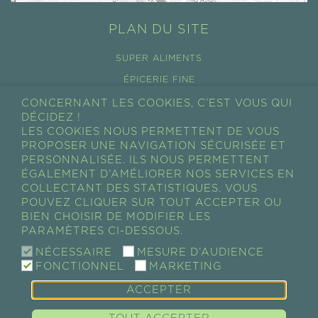
PLAN DU SITE
SUPER ALIMENTS
ÉPICERIE FINE
COSMÉTIQUES
CONCERNANT LES COOKIES, C’EST VOUS QUI
DÉCIDEZ !
TOUS LES PRODUITS
LES COOKIES NOUS PERMETTENT DE VOUS
PROPOSER UNE NAVIGATION SÉCURISÉE ET
CONDITIONS GÉNÉRALES DE VENTES
PERSONNALISÉE. ILS NOUS PERMETTENT
RÉTRACTATION
ÉGALEMENT D’AMÉLIORER NOS SERVICES EN
COLLECTANT DES STATISTIQUES. VOUS
MON COMPTE
POUVEZ CLIQUER SUR TOUT ACCEPTER OU
BIEN CHOISIR DE MODIFIER LES
MON PANIER
PARAMÈTRES CI-DESSOUS.
MES COMMANDES
NÉCESSAIRE
MESURE D’AUDIENCE
FONCTIONNEL
MARKETING
ACCEPTER
GUAYAPI / SUPER-ALIMENTS • COMPLÉMENTS
ALIMENTAIRES • ÉPICERIE FINE • COSMÉTIQUES |
Mentions