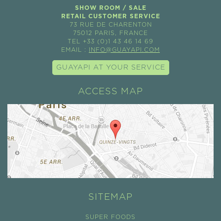
SHOW ROOM / SALE
RETAIL CUSTOMER SERVICE
73 RUE DE CHARENTON
75012 PARIS, FRANCE
TEL +33 (0)1 43 46 14 69
EMAIL :
INFO@GUAYAPI.COM
GUAYAPI AT YOUR SERVICE
ACCESS MAP
SITEMAP
SUPER FOODS