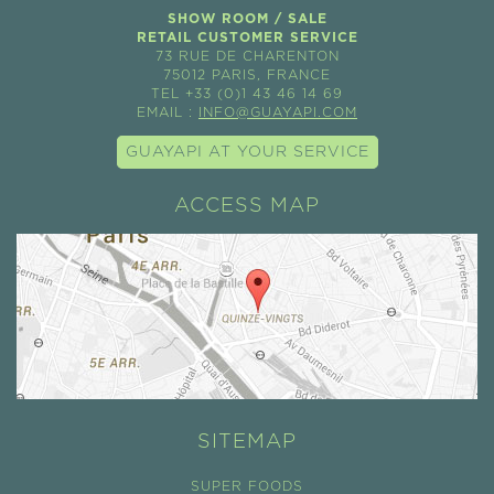
SHOW ROOM / SALE
RETAIL CUSTOMER SERVICE
73 RUE DE CHARENTON
75012 PARIS, FRANCE
TEL +33 (0)1 43 46 14 69
EMAIL :
INFO@GUAYAPI.COM
GUAYAPI AT YOUR SERVICE
ACCESS MAP
SITEMAP
SUPER FOODS