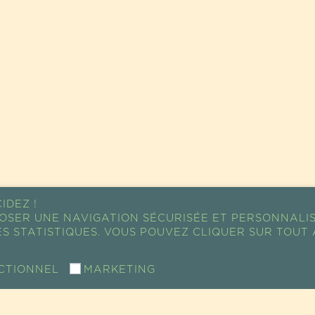
IDEZ !
OSER UNE NAVIGATION SÉCURISÉE ET PERSONNALI
S STATISTIQUES. VOUS POUVEZ CLIQUER SUR TOUT 
CTIONNEL
MARKETING