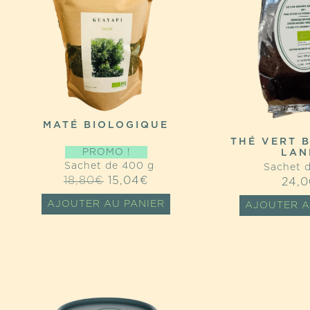
MATÉ BIOLOGIQUE
THÉ VERT B
PROMO !
LAN
Sachet de 400 g
Sachet d
LE
LE
18,80
€
15,04
€
24,0
PRIX
PRIX
AJOUTER AU PANIER
AJOUTER A
INITIAL
ACTUEL
ÉTAIT :
EST :
18,80€.
15,04€.