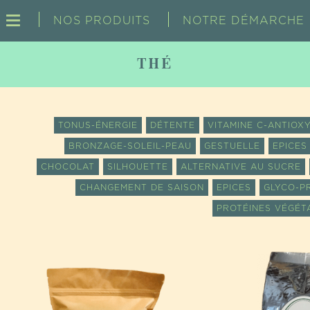
NOS PRODUITS
NOTRE DÉMARCHE
THÉ
TONUS-ÉNERGIE
DÉTENTE
VITAMINE C-ANTIOX
BRONZAGE-SOLEIL-PEAU
GESTUELLE
EPICES
CHOCOLAT
SILHOUETTE
ALTERNATIVE AU SUCRE
CHANGEMENT DE SAISON
EPICES
GLYCO-P
PROTÉINES VÉGÉT