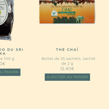
IO DU SRI
THÉ CHAÏ
KA
e 100 g
Boites de 25 sachets, sachet
0
€
de 2 g
12,40
€
U PANIER
AJOUTER AU PANIER