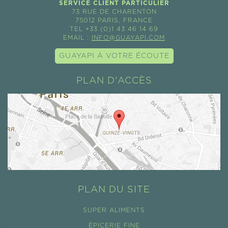
SERVICE CLIENT PARTICULIER
73 RUE DE CHARENTON
75012 PARIS, FRANCE
TEL +33 (0)1 43 46 14 69
EMAIL :
INFO@GUAYAPI.COM
GUAYAPI À VOTRE ÉCOUTE
PLAN D'ACCÈS
PLAN DU SITE
SUPER ALIMENTS
ÉPICERIE FINE