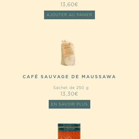
13,60
€
AJOUTER AU PANIER
CAFÉ SAUVAGE DE MAUSSAWA
Sachet de 250 g
13,30
€
EN SAVOIR PLUS