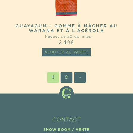
GUAYAGUM – GOMME À MÂCHER AU
WARANA ET À L’ACÉROLA
Paquet de 20 gommes
2,40
€
AJOUTER AU PANIER
1
2
→
CONTACT
SHOW ROOM / VENTE