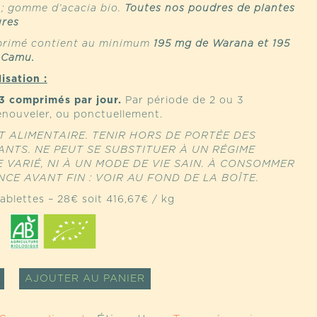
; gomme d’acacia bio.
Toutes nos poudres de plantes
ures
rimé contient au minimum
195 mg de Warana et 195
-Camu.
lisation :
3 comprimés par jour.
Par période de 2 ou 3
enouveler, ou ponctuellement.
 ALIMENTAIRE. TENIR HORS DE PORTÉE DES
ANTS. NE PEUT SE SUBSTITUER À UN RÉGIME
 VARIÉ, NI À UN MODE DE VIE SAIN. À CONSOMMER
CE AVANT FIN : VOIR AU FOND DE LA BOÎTE.
ablettes – 28€ soit 416,67€ / kg
TÉ
ALTERNATIVE:
AJOUTER AU PANIER