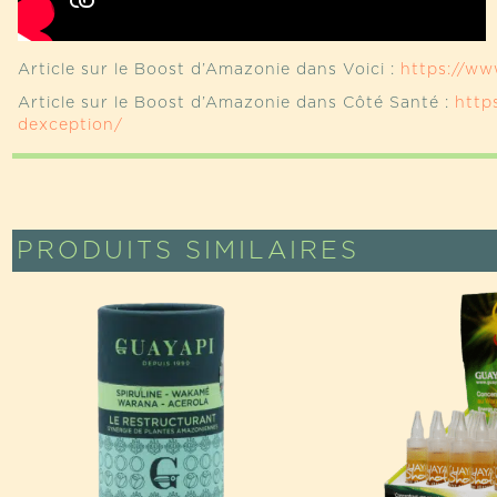
Article sur le Boost d’Amazonie dans Voici :
https://ww
Article sur le Boost d’Amazonie dans Côté Santé :
http
dexception/
PRODUITS SIMILAIRES