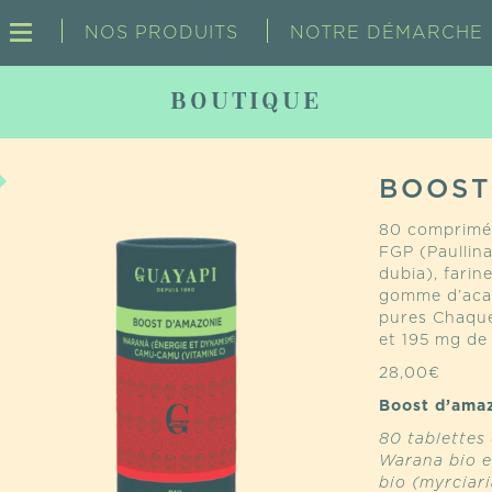
NOS PRODUITS
NOTRE DÉMARCHE
BOUTIQUE
BOOST
80 comprimés
FGP (Paullin
dubia), farin
gomme d’acac
pures Chaqu
et 195 mg d
28,00
€
Boost d’amaz
8
0 tablettes
Warana bio e
bio (myrciari