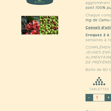
agglomérant 
sont 100% p
Chaque comp
mg de Camu
Conseil d’uti
Croquez 2 à 
semaines à r
COMPLÉMENT
JEUNES ENF
ALIMENTAIRE
DE PRÉFÉREN
Boîte de 80 t
TABLETTES
QUANTI
DE
BOOST