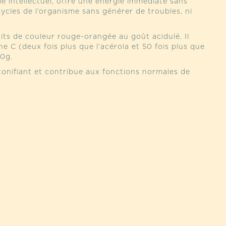
 intellectuel, offre une énergie immédiate sans
cycles de l’organisme sans générer de troubles, ni
its de couleur rouge-orangée au goût acidulé. Il
ne C (deux fois plus que l’acérola et 50 fois plus que
00g.
tonifiant et contribue aux fonctions normales de