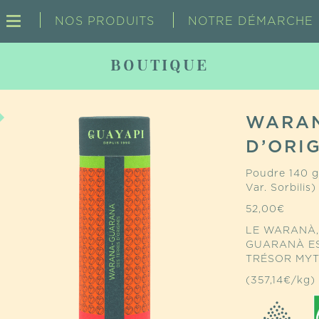
NOS PRODUITS
NOTRE DÉMARCHE
BOUTIQUE
WARAN
D’ORI
Poudre 140 g
Var. Sorbili
52,00
€
LE WARANÀ,
GUARANÀ ES
TRÉSOR MYT
(357,14€/kg)