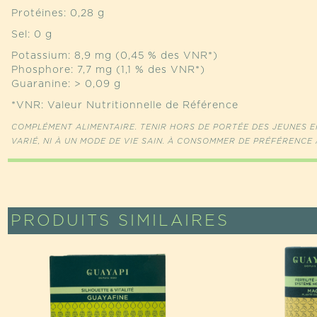
Protéines: 0,28 g
Sel: 0 g
Potassium: 8,9 mg (0,45 % des VNR*)
Phosphore: 7,7 mg (1,1 % des VNR*)
Guaranine: > 0,09 g
*VNR: Valeur Nutritionnelle de Référence
COMPLÉMENT ALIMENTAIRE. TENIR HORS DE PORTÉE DES JEUNES EN
VARIÉ, NI À UN MODE DE VIE SAIN. À CONSOMMER DE PRÉFÉRENCE 
PRODUITS SIMILAIRES