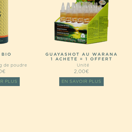
 BIO
GUAYASHOT AU WARANA
1 ACHETE = 1 OFFERT
g de poudre
Unité
0
€
2,00
€
IR PLUS
EN SAVOIR PLUS