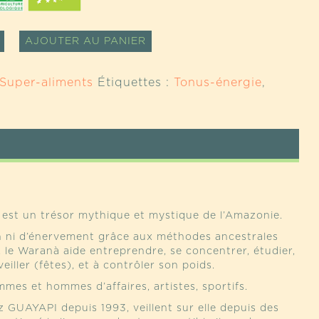
TÉ
ALTERNATIVE:
AJOUTER AU PANIER
A
Super-aliments
Étiquettes :
Tonus-énergie
,
NA
INES
E
 est un trésor mythique et mystique de l’Amazonie.
on ni d’énervement grâce aux méthodes ancestrales
, le Waranà aide entreprendre, se concentrer, étudier,
veiller (fêtes), et à contrôler son poids.
emmes et hommes d’affaires, artistes, sportifs.
 GUAYAPI depuis 1993, veillent sur elle depuis des