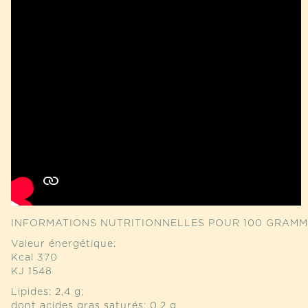
INFORMATIONS NUTRITIONNELLES POUR 100 GRAMM
Valeur énergétique:
Kcal 370
KJ 1548
Lipides: 2,4 g;
dont acides gras saturés: 0,2 g