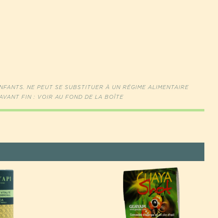
FANTS. NE PEUT SE SUBSTITUER À UN RÉGIME ALIMENTAIRE
AVANT FIN : VOIR AU FOND DE LA BOÎTE