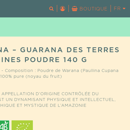
FR
EN
BOUTIQUE
Votre panier est vide.
A – GUARANA DES TERRES
GINES POUDRE 140 G
 - Composition : Poudre de Warana (Paullina Cupana
s) 100% pure (noyau du fruit)
 APPELLATION D’ORIGINE CONTRÔLÉE DU
T UN DYNAMISANT PHYSIQUE ET INTELLECTUEL,
HIQUE ET MYSTIQUE DE L’AMAZONIE