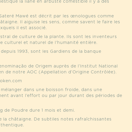
stiqué la liane en arbuste comestible il y a des
s Sateré Mawé est décrit par les œnologues comme
taigne. Il aiguise les sens, comme savent le faire les
quels il est associé.
ral de culture de la plante. Ils sont les inventeurs
 culturel et naturel de l’humanité entière.
depuis 1993, sont les Gardiens de la banque
enominação de Origem auprès de l’Institut National
ilien de notre AOC (Appellation d’Origine Contrôlée).
usoken.com
e à mélanger dans une boisson froide, dans une
ent avant l’effort ou par jour durant des périodes de
5g de Poudre dure 1 mois et demi.
 la châtaigne. De subtiles notes rafraîchissantes
uthentique.