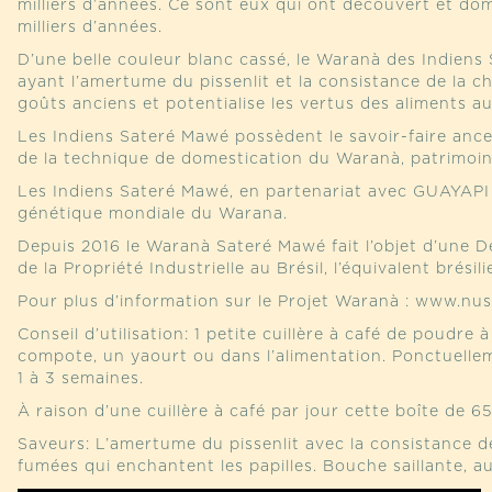
milliers d’années. Ce sont eux qui ont découvert et dome
milliers d’années.
D’une belle couleur blanc cassé, le Waranà des Indien
ayant l’amertume du pissenlit et la consistance de la châ
goûts anciens et potentialise les vertus des aliments aux
Les Indiens Sateré Mawé possèdent le savoir-faire ancest
de la technique de domestication du Waranà, patrimoine
Les Indiens Sateré Mawé, en partenariat avec GUAYAPI 
génétique mondiale du Warana.
Depuis 2016 le Waranà Sateré Mawé fait l’objet d’une D
de la Propriété Industrielle au Brésil, l’équivalent brés
Pour plus d’information sur le Projet Waranà : www.n
Conseil d’utilisation: 1 petite cuillère à café de poudr
compote, un yaourt ou dans l’alimentation. Ponctuellem
1 à 3 semaines.
À raison d’une cuillère à café par jour cette boîte de 6
Saveurs: L’amertume du pissenlit avec la consistance de
fumées qui enchantent les papilles. Bouche saillante, a