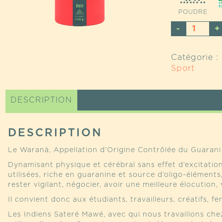
POUDRE
QUANTI
DE
WARAN
Catégorie :
-
Sport
GUARA
DES
TERRES
DESCRIPTION
D'ORIG
POUDR
140
DESCRIPTION
G
Le Waranà, Appellation d’Origine Contrôlée du Guarani
Dynamisant physique et cérébral sans effet d’excitati
utilisées, riche en guaranine et source d’oligo-éléments
rester vigilant, négocier, avoir une meilleure élocution, 
Il convient donc aux étudiants, travailleurs, créatifs, f
Les Indiens Sateré Mawé, avec qui nous travaillons chez