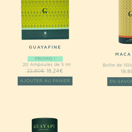
GUAYAFINE
MACA
PROMO !
20 Ampoules de 5 ml
Boîte de 150
LE
LE
22,80
€
18,24
€
19,8
PRIX
PRIX
AJOUTER AU PANIER
EN SAVO
INITIAL
ACTUEL
ÉTAIT :
EST :
22,80€.
18,24€.