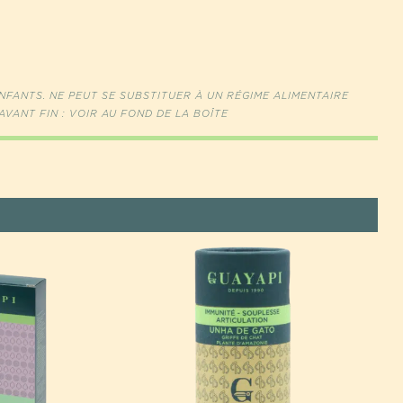
FANTS. NE PEUT SE SUBSTITUER À UN RÉGIME ALIMENTAIRE
AVANT FIN : VOIR AU FOND DE LA BOÎTE