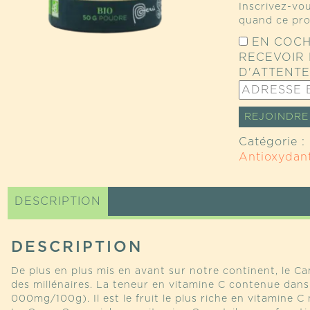
Inscrivez-vou
quand ce pro
EN COCH
RECEVOIR 
D'ATTENTE
ENTREZ
VOTRE
ADRESSE
REJOINDRE 
E-
Catégorie :
MAIL
Antioxydan
POUR
JOINDRE
LA
DESCRIPTION
LISTE
D’ATTENTE
POUR
DESCRIPTION
CE
PRODUIT
De plus en plus mis en avant sur notre continent, le 
des millénaires. La teneur en vitamine C contenue dan
000mg/100g). Il est le fruit le plus riche en vitamine C 