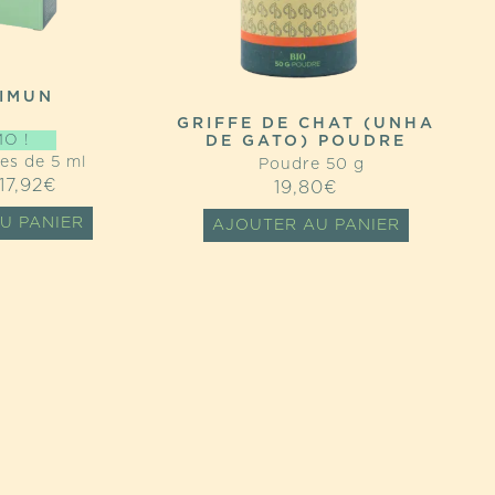
IMUN
GRIFFE DE CHAT (UNHA
O !
DE GATO) POUDRE
s de 5 ml
Poudre 50 g
LE
LE
17,92
€
19,80
€
PRIX
PRIX
U PANIER
AJOUTER AU PANIER
INITIAL
ACTUEL
ÉTAIT :
EST :
22,40€.
17,92€.