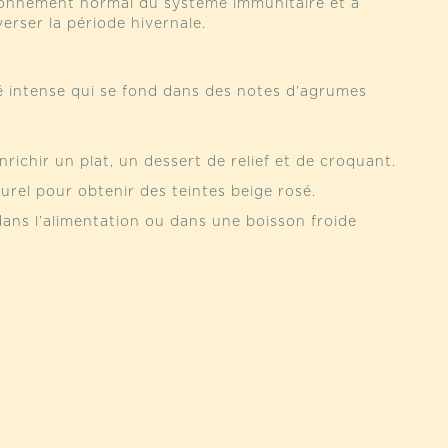
ionnement normal du système immunitaire et à
verser la période hivernale.
é intense qui se fond dans des notes d’agrumes
ichir un plat, un dessert de relief et de croquant.
urel pour obtenir des teintes beige rosé.
 dans l’alimentation ou dans une boisson froide