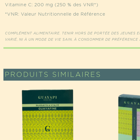
Vitamine C: 200 mg (250 % des VNR*)
*VNR: Valeur Nutritionnelle de Référence
COMPLÉMENT ALIMENTAIRE. TENIR HORS DE PORTÉE DES JEUNES EN
VARIÉ, NI À UN MODE DE VIE SAIN. À CONSOMMER DE PRÉFÉRENCE 
PRODUITS SIMILAIRES