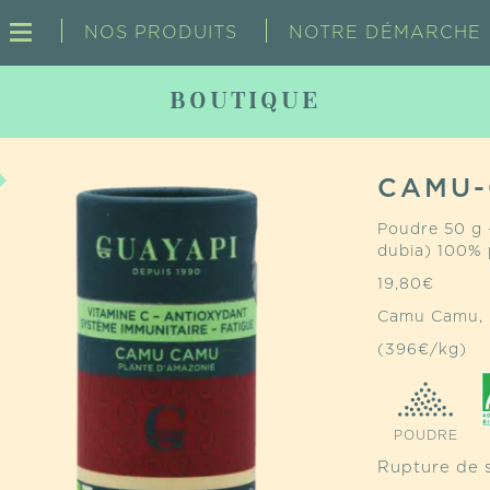
NOS PRODUITS
NOTRE DÉMARCHE
BOUTIQUE
CAMU
Poudre 50 g 
dubia) 100%
19,80
€
Camu Camu, le
(396€/kg)
POUDRE
Rupture de 