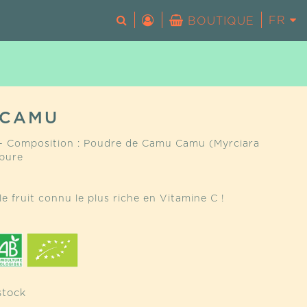
FR
EN
BOUTIQUE
Votre panier est vide.
-CAMU
- Composition : Poudre de Camu Camu (Myrciara
 pure
 fruit connu le plus riche en Vitamine C !
stock