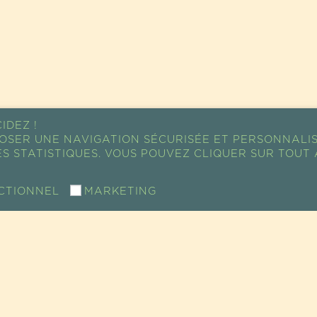
IDEZ !
OSER UNE NAVIGATION SÉCURISÉE ET PERSONNALI
S STATISTIQUES. VOUS POUVEZ CLIQUER SUR TOUT 
CTIONNEL
MARKETING
PLAN D'ACCÈS