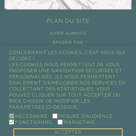
PLAN DU SITE
SUPER ALIMENTS
ÉPICERIE FINE
COSMÉTIQUES
CONCERNANT LES COOKIES, C’EST VOUS QUI
DÉCIDEZ !
TOUS LES PRODUITS
LES COOKIES NOUS PERMETTENT DE VOUS
PROPOSER UNE NAVIGATION SÉCURISÉE ET
CONDITIONS GÉNÉRALES DE VENTES
PERSONNALISÉE. ILS NOUS PERMETTENT
RÉTRACTATION
ÉGALEMENT D’AMÉLIORER NOS SERVICES EN
COLLECTANT DES STATISTIQUES. VOUS
MON COMPTE
POUVEZ CLIQUER SUR TOUT ACCEPTER OU
BIEN CHOISIR DE MODIFIER LES
MON PANIER
PARAMÈTRES CI-DESSOUS.
MES COMMANDES
NÉCESSAIRE
MESURE D’AUDIENCE
FONCTIONNEL
MARKETING
ACCEPTER