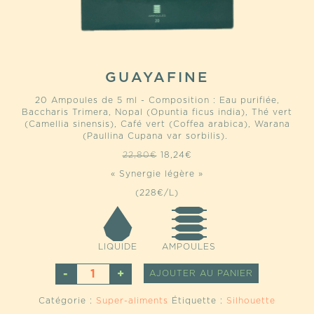
GUAYAFINE
20 Ampoules de 5 ml - Composition : Eau purifiée,
Baccharis Trimera, Nopal (Opuntia ficus india), Thé vert
(Camellia sinensis), Café vert (Coffea arabica), Warana
(Paullina Cupana var sorbilis).
Le
Le
22,80
€
18,24
€
prix
prix
« Synergie légère »
initial
actuel
était :
est :
(228€/L)
22,80€.
18,24€.
LIQUIDE
AMPOULES
QUANTITÉ
ALTERNATI
AJOUTER AU PANIER
DE
GUAYAFINE
Catégorie :
Super-aliments
Étiquette :
Silhouette