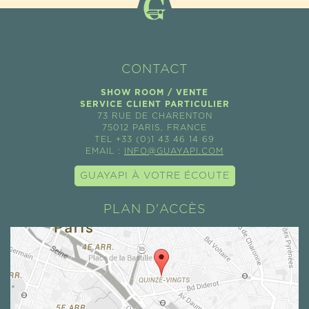
CONTACT
SHOW ROOM / VENTE
SERVICE CLIENT PARTICULIER
73 RUE DE CHARENTON
75012 PARIS, FRANCE
TEL +33 (0)1 43 46 14 69
EMAIL :
INFO@GUAYAPI.COM
GUAYAPI À VOTRE ÉCOUTE
PLAN D'ACCÈS