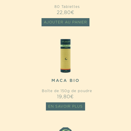
80 Tablettes
22,80
€
AJOUTER AU PANIER
MACA BIO
Boîte de 150g de poudre
19,80
€
EN SAVOIR PLUS