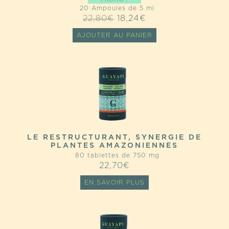
PROMO !
20 Ampoules de 5 ml
LE
LE
22,80
€
18,24
€
PRIX
PRIX
AJOUTER AU PANIER
INITIAL
ACTUEL
ÉTAIT :
EST :
22,80€.
18,24€.
LE RESTRUCTURANT, SYNERGIE DE
PLANTES AMAZONIENNES
80 tablettes de 750 mg
22,70
€
EN SAVOIR PLUS