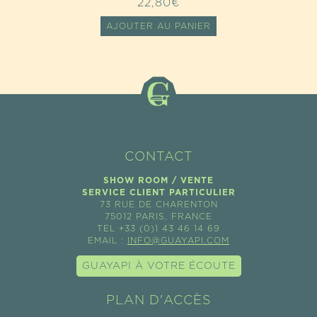
22,80
€
AJOUTER AU PANIER
CONTACT
SHOW ROOM / VENTE
SERVICE CLIENT PARTICULIER
73 RUE DE CHARENTON
75012 PARIS, FRANCE
TEL +33 (0)1 43 46 14 69
EMAIL :
INFO@GUAYAPI.COM
GUAYAPI À VOTRE ÉCOUTE
PLAN D'ACCÈS