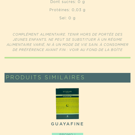
Dont sucres: 0 g
Protéines: 0,03 g
Sel: 0 g
COMPLÉMENT ALIMENTAIRE. TENIR HORS DE PORTÉE DES
JEUNES ENFANTS. NE PEUT SE SUBSTITUER À UN RÉGIME
ALIMENTAIRE VARIÉ, NI À UN MODE DE VIE SAIN. À CONSOMMER
DE PRÉFÉRENCE AVANT FIN : VOIR AU FOND DE LA BOÎTE
PRODUITS SIMILAIRES
GUAYAFINE