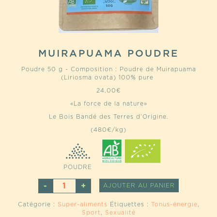
MUIRAPUAMA POUDRE
Poudre 50 g - Composition : Poudre de Muirapuama
(Liriosma ovata) 100% pure
24,00
€
«La force de la nature»
Le Bois Bandé des Terres d’Origine.
(480€/kg)
POUDRE
QUANTITÉ
ALTERNATI
AJOUTER AU PANIER
DE
MUIRAPUAMA
Catégorie :
Super-aliments
Étiquettes :
Tonus-énergie
,
POUDRE
Sport
,
Sexualité