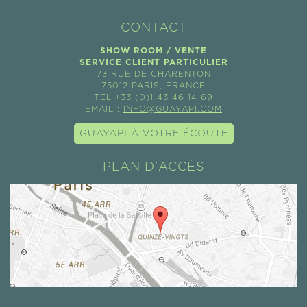
CONTACT
SHOW ROOM / VENTE
SERVICE CLIENT PARTICULIER
73 RUE DE CHARENTON
75012 PARIS, FRANCE
TEL +33 (0)1 43 46 14 69
EMAIL :
INFO@GUAYAPI.COM
GUAYAPI À VOTRE ÉCOUTE
PLAN D'ACCÈS