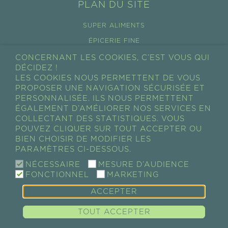
PLAN DU SITE
SUPER ALIMENTS
ÉPICERIE FINE
COSMÉTIQUES
CONCERNANT LES COOKIES, C’EST VOUS QUI
DÉCIDEZ !
TOUS LES PRODUITS
LES COOKIES NOUS PERMETTENT DE VOUS
PROPOSER UNE NAVIGATION SÉCURISÉE ET
CONDITIONS GÉNÉRALES DE VENTES
PERSONNALISÉE. ILS NOUS PERMETTENT
RÉTRACTATION
ÉGALEMENT D’AMÉLIORER NOS SERVICES EN
COLLECTANT DES STATISTIQUES. VOUS
MON COMPTE
POUVEZ CLIQUER SUR TOUT ACCEPTER OU
BIEN CHOISIR DE MODIFIER LES
MON PANIER
PARAMÈTRES CI-DESSOUS.
MES COMMANDES
NÉCESSAIRE
MESURE D’AUDIENCE
FONCTIONNEL
MARKETING
ACCEPTER
GUAYAPI / SUPER-ALIMENTS • COMPLÉMENTS
ALIMENTAIRES • ÉPICERIE FINE • COSMÉTIQUES |
Mentions
TOUT ACCEPTER
légales & Crédits
|
Politique des cookies
|
Politique de
confidentialité