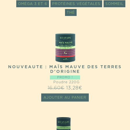
OMÉGA 3 ET 6
PROTÉINES VÉGÉTALES
SOMMEIL
THÉ
NOUVEAUTE : MAÏS MAUVE DES TERRES
D’ORIGINE
PROMO !
Poudre 220G
LE
LE
16,60
€
13,28
€
PRIX
PRIX
AJOUTER AU PANIER
INITIAL
ACTUEL
ÉTAIT :
EST :
16,60€.
13,28€.