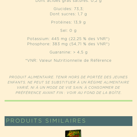
Dont acides gras saturés: 0,2 g
Glucides: 73,3;
Dont sucres: 1,7 g
Protéines: 13,9 g
Sel: 0 g
Potassium: 445 mg (22,25 % des VNR*)
Phosphore: 383 mg (54,71 % des VNR*)
Guaranine: > 4,5 g
*VNR: Valeur Nutritionnelle de Référence
PRODUIT ALIMENTAIRE. TENIR HORS DE PORTÉE DES JEUNES
ENFANTS. NE PEUT SE SUBSTITUER À UN RÉGIME ALIMENTAIRE
VARIÉ, NI À UN MODE DE VIE SAIN. À CONSOMMER DE
PRÉFÉRENCE AVANT FIN : VOIR AU FOND DE LA BOÎTE.
PRODUITS SIMILAIRES