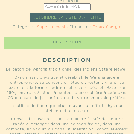
D'ATTENTE
ENTREZ
VOTRE
ADRESSE
REJOINDRE LA LISTE D’ATTENTE
E-
MAIL
Catégorie :
Super-aliments
Étiquette :
Tonus-énergie
POUR
JOINDRE
LA
DESCRIPTION
LISTE
D’ATTENTE
POUR
DESCRIPTION
CE
PRODUIT
Le bâton de Waranà traditionnel des Indiens Sateré Mawé !
Dynamisant physique et cérébral, le Warana aide à
entreprendre, se concentrer, étudier, rester vigilant. Le
bâton est la forme traditionnelle, zéro-déchet. Bâton de
250g environs à râper à hauteur d’une cuillère à café dans
20 cl d’eau, de jus de fruit ou de votre smoothie préféré.
Il s’utilise de façon ponctuelle avant un effort physique,
intellectuel ou en cure.
Conseil d’utilisation: 1 petite cuillère à café de poudre
râpée à mélanger dans une boisson froide, dans une
compote, un yaourt ou dans l’alimentation. Ponctuellement