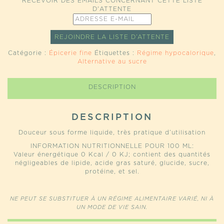
RECEVOIR DES EMAILS CONCERNANT CETTE LISTE
D'ATTENTE
ENTREZ
VOTRE
ADRESSE
REJOINDRE LA LISTE D’ATTENTE
E-
MAIL
Catégorie :
Épicerie fine
Étiquettes :
Régime hypocalorique
,
POUR
Alternative au sucre
JOINDRE
LA
LISTE
DESCRIPTION
D’ATTENTE
POUR
CE
DESCRIPTION
PRODUIT
Douceur sous forme liquide, très pratique d’utilisation
INFORMATION NUTRITIONNELLE POUR 100 ML:
Valeur énergétique 0 Kcal / 0 KJ; contient des quantités
négligeables de lipide, acide gras saturé, glucide, sucre,
protéine, et sel.
NE PEUT SE SUBSTITUER À UN RÉGIME ALIMENTAIRE VARIÉ, NI À
UN MODE DE VIE SAIN.