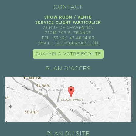
CONTACT
SHOW ROOM / VENTE
SERVICE CLIENT PARTICULIER
73 RUE DE CHARENTON
75012 PARIS, FRANCE
TEL +33 (0)1 43 46 14 69
EMAIL :
INFO@GUAYAPI.COM
GUAYAPI À VOTRE ÉCOUTE
PLAN D'ACCÈS
PLAN DU SITE