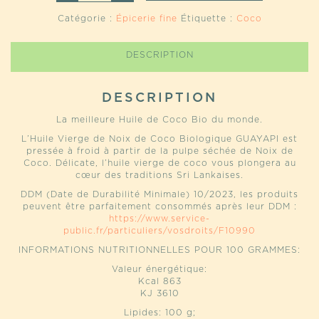
HUILE
Catégorie :
Épicerie fine
Étiquette :
Coco
VIERGE
DE
COCO
DESCRIPTION
BIO
DU
SRI
LANKA
DESCRIPTION
La meilleure Huile de Coco Bio du monde.
L’Huile Vierge de Noix de Coco Biologique GUAYAPI est
pressée à froid à partir de la pulpe séchée de Noix de
Coco. Délicate, l’huile vierge de coco vous plongera au
cœur des traditions Sri Lankaises.
DDM (Date de Durabilité Minimale) 10/2023, les produits
peuvent être parfaitement consommés après leur DDM :
https://www.service-
public.fr/particuliers/vosdroits/F10990
INFORMATIONS NUTRITIONNELLES POUR 100 GRAMMES:
Valeur énergétique:
Kcal 863
KJ 3610
Lipides: 100 g;