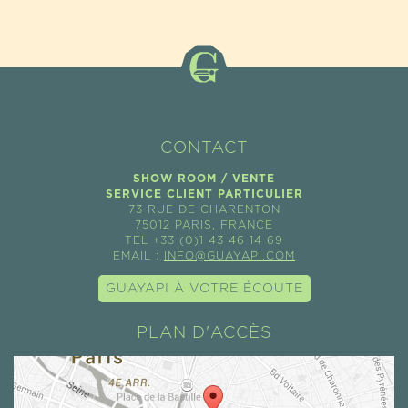
CONTACT
SHOW ROOM / VENTE
SERVICE CLIENT PARTICULIER
73 RUE DE CHARENTON
75012 PARIS, FRANCE
TEL +33 (0)1 43 46 14 69
EMAIL :
INFO@GUAYAPI.COM
GUAYAPI À VOTRE ÉCOUTE
PLAN D'ACCÈS