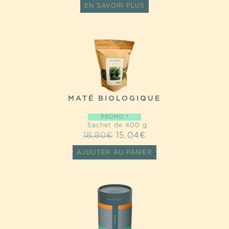
EN SAVOIR PLUS
MATÉ BIOLOGIQUE
PROMO !
Sachet de 400 g
LE
LE
18,80
€
15,04
€
PRIX
PRIX
AJOUTER AU PANIER
INITIAL
ACTUEL
ÉTAIT :
EST :
18,80€.
15,04€.