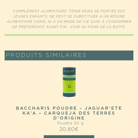
COMPLÉMENT ALIMENTAIRE. TENIR HORS DE PORTÉE DES
JEUNES ENFANTS. NE PEUT SE SUBSTITUER À UN RÉGIME
ALIMENTAIRE VARIÉ, NI À UN MODE DE VIE SAIN. À CONSOMMER
DE PRÉFÉRENCE AVANT FIN : VOIR AU FOND DE LA BOÎTE.
PRODUITS SIMILAIRES
BACCHARIS POUDRE – JAGUAR’ETE
KA’A – CARQUEJA DES TERRES
D’ORIGINE
Poudre 50 g
20,80
€