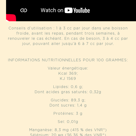
Conseils d’utilisation : 1 à 3 cc par jour dans une boisson
froide, avant les repas, pendant trois semaines, à
renouveler le cas échéant. En cas de besoin, 3 à 4 cc par
jour, pouvant aller jusqu’à 6 à 7 cc par jour.
INFORMATIONS NUTRITIONNELLES POUR 100 GRAMMES:
Valeur énergétique:
Kcal 369;
KJ 1569
Lipides: 0,6 g;
Dont acides gras saturés: 0,32g
Glucides: 89,3 g;
Dont sucres: 1,4 g
Protéines: 3 g
Sel: 0,01g
Manganèse: 8,3 mg (415 % des VNR*)
Sélénium: 20 μg (36,36 % des VNR*)