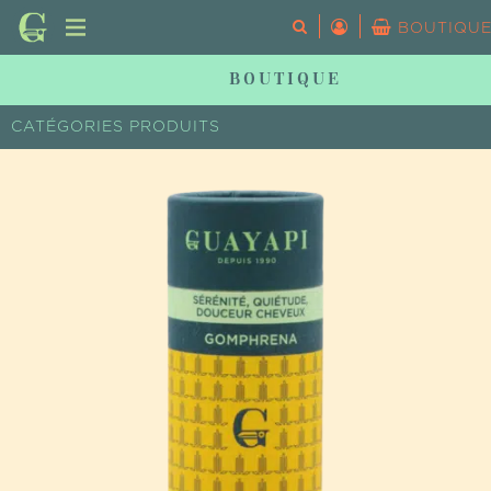
BOUTIQU
BOUTIQUE
Votre panier est vide.
CATÉGORIES PRODUITS
SUPER-ALIMENTS
COSM'ÉTHIQUES
ÉPICERIE FINE
HUILE ESSENTIELLE
ESSENTIAL OIL
LIVRES
TOUS LES PRODUITS
CHERCHER UN PRODUIT