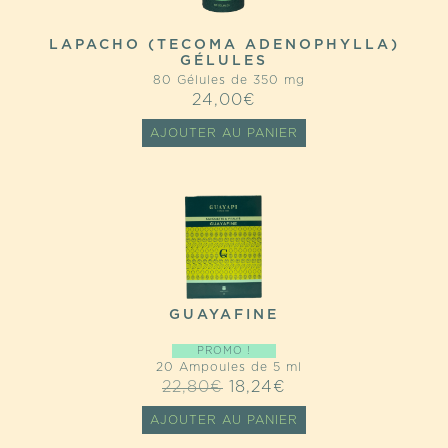
LAPACHO (TECOMA ADENOPHYLLA)
GÉLULES
80 Gélules de 350 mg
24,00
€
AJOUTER AU PANIER
GUAYAFINE
PROMO !
20 Ampoules de 5 ml
LE
LE
22,80
€
18,24
€
PRIX
PRIX
AJOUTER AU PANIER
INITIAL
ACTUEL