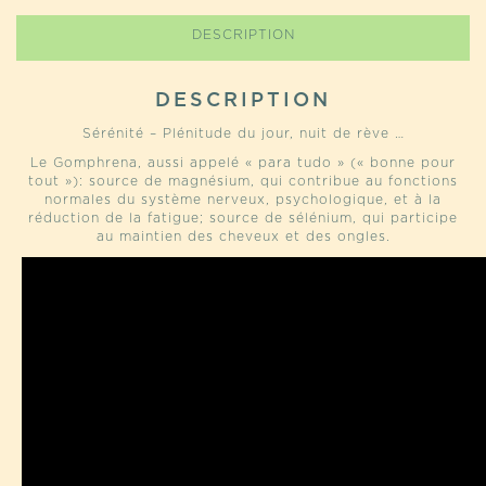
DESCRIPTION
DESCRIPTION
Sérénité – Plénitude du jour, nuit de rève …
Le Gomphrena, aussi appelé « para tudo » (« bonne pour
tout »): source de magnésium, qui contribue au fonctions
normales du système nerveux, psychologique, et à la
réduction de la fatigue; source de sélénium, qui participe
au maintien des cheveux et des ongles.