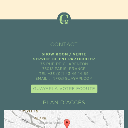
ÉTAIT :
EST :
22,80€.
18,24€.
CONTACT
SHOW ROOM / VENTE
SERVICE CLIENT PARTICULIER
73 RUE DE CHARENTON
75012 PARIS, FRANCE
TEL +33 (0)1 43 46 14 69
EMAIL :
INFO@GUAYAPI.COM
GUAYAPI À VOTRE ÉCOUTE
PLAN D'ACCÈS