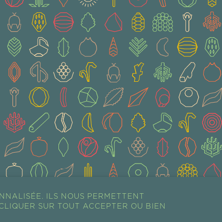
NNALISÉE. ILS NOUS PERMETTENT
CLIQUER SUR TOUT ACCEPTER OU BIEN