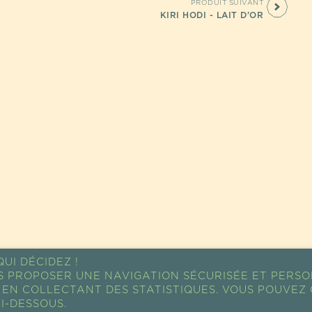
PRODUIT SUIVANT
KIRI HODI - LAIT D'OR
UI DÉCIDEZ !
S PROPOSER UNE NAVIGATION SÉCURISÉE ET PERSO
EN COLLECTANT DES STATISTIQUES. VOUS POUVEZ 
I-DESSOUS.