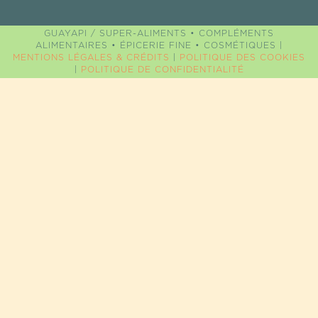
GUAYAPI / SUPER-ALIMENTS • COMPLÉMENTS
ALIMENTAIRES • ÉPICERIE FINE • COSMÉTIQUES |
MENTIONS LÉGALES & CRÉDITS
|
POLITIQUE DES COOKIES
|
POLITIQUE DE CONFIDENTIALITÉ