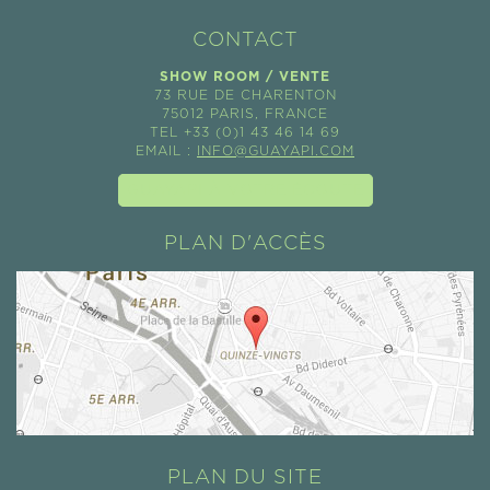
CONTACT
SHOW ROOM / VENTE
73 RUE DE CHARENTON
75012 PARIS, FRANCE
TEL +33 (0)1 43 46 14 69
EMAIL :
INFO@GUAYAPI.COM
GUAYAPI À VOTRE ÉCOUTE
PLAN D'ACCÈS
PLAN DU SITE