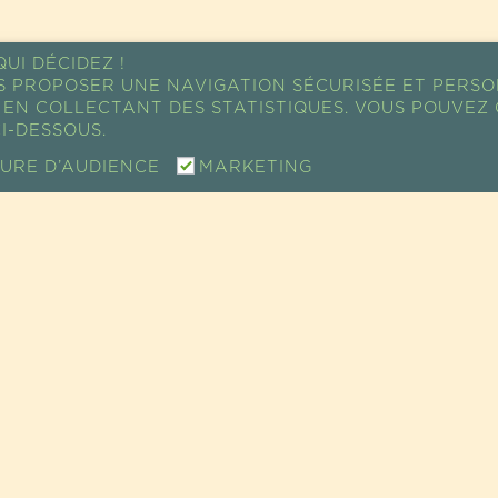
UI DÉCIDEZ !
S PROPOSER UNE NAVIGATION SÉCURISÉE ET PERSO
EN COLLECTANT DES STATISTIQUES. VOUS POUVEZ 
I-DESSOUS.
URE D’AUDIENCE
MARKETING
PLAN D'ACCÈS
TE