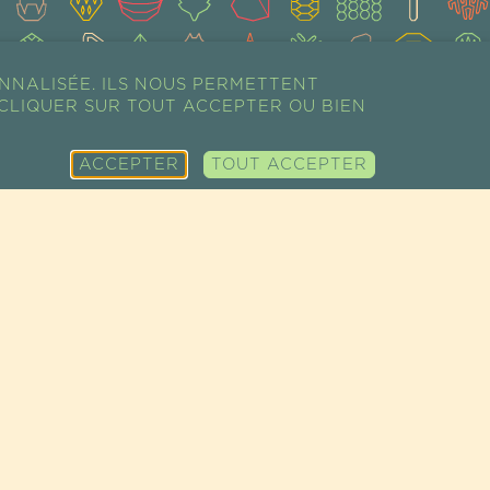
NNALISÉE. ILS NOUS PERMETTENT
CLIQUER SUR TOUT ACCEPTER OU BIEN
ACCEPTER
TOUT ACCEPTER
PLAN DU SITE
NOS PRODUITS
NOTRE
SHOW ROOM
SUPER-
DÉMARCHE
PROFESSIONNEL
ALIMENTS
ÉCO-TOURISME
RESSOURCES
ÉPICERIE FINE
NOS FILIÈRES
CONTACT
COSMÉTIQUES
ACTUALITÉS
RECETTES