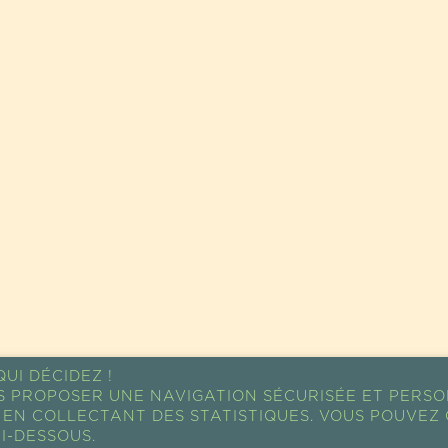
UI DÉCIDEZ !
S PROPOSER UNE NAVIGATION SÉCURISÉE ET PERSO
EN COLLECTANT DES STATISTIQUES. VOUS POUVEZ 
I-DESSOUS.