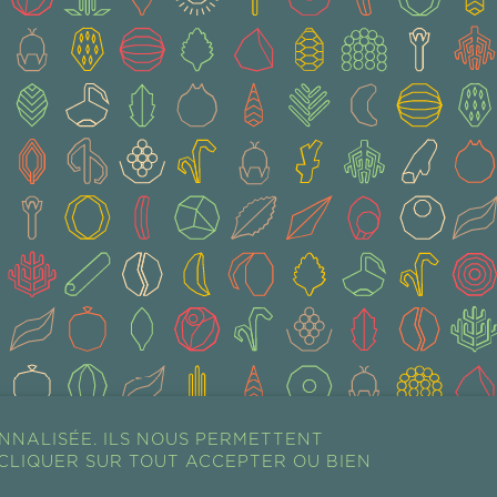
NNALISÉE. ILS NOUS PERMETTENT
CLIQUER SUR TOUT ACCEPTER OU BIEN