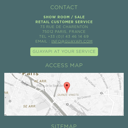
CONTACT
SHOW ROOM / SALE
RETAIL CUSTOMER SERVICE
73 RUE DE CHARENTON
75012 PARIS, FRANCE
TEL +33 (0)1 43 46 14 69
EMAIL :
INFO@GUAYAPI.COM
GUAYAPI AT YOUR SERVICE
ACCESS MAP
SITEMAP