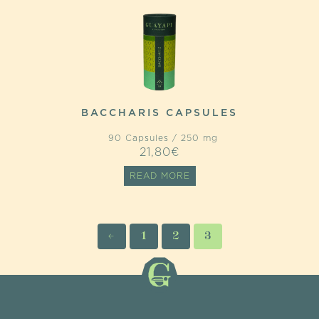
BACCHARIS CAPSULES
90 Capsules / 250 mg
21,80
€
READ MORE
←
1
2
3