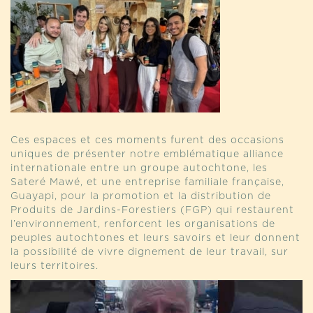
Ces espaces et ces moments furent des occasions
uniques de présenter notre emblématique alliance
internationale entre un groupe autochtone, les
Sateré Mawé, et une entreprise familiale française,
Guayapi, pour la promotion et la distribution de
Produits de Jardins-Forestiers (FGP) qui restaurent
l’environnement, renforcent les organisations de
peuples autochtones et leurs savoirs et leur donnent
la possibilité de vivre dignement de leur travail, sur
leurs territoires.