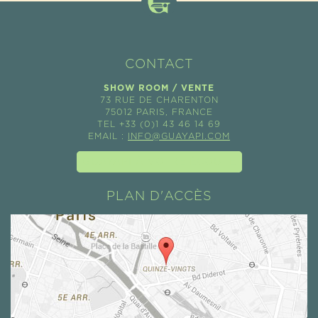
CONTACT
SHOW ROOM / VENTE
73 RUE DE CHARENTON
75012 PARIS, FRANCE
TEL +33 (0)1 43 46 14 69
EMAIL :
INFO@GUAYAPI.COM
GUAYAPI À VOTRE ÉCOUTE
PLAN D'ACCÈS