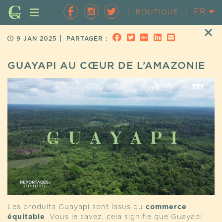
FR
EN
BOUTIQUE
|
9 JAN 2025
PARTAGER :
GUAYAPI AU CŒUR DE L’AMAZONIE
Les produits Guayapi sont issus du
commerce
équitable
. Vous le savez, cela signifie que Guayapi