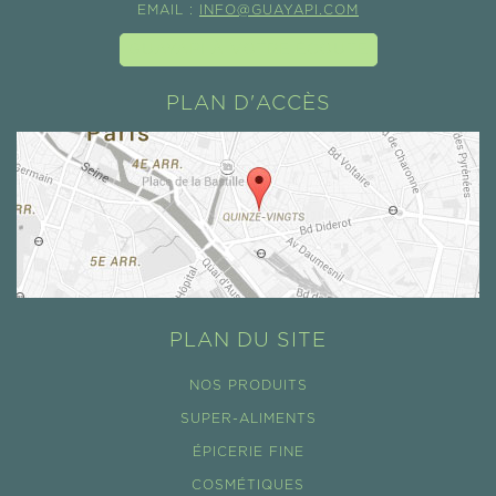
EMAIL :
INFO@GUAYAPI.COM
GUAYAPI À VOTRE ÉCOUTE
PLAN D'ACCÈS
PLAN DU SITE
NOS PRODUITS
SUPER-ALIMENTS
ÉPICERIE FINE
COSMÉTIQUES