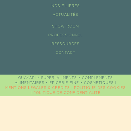
NOS FILIÈRES
ACTUALITÉS
SHOW ROOM
PROFESSIONNEL
RESSOURCES
CONTACT
GUAYAPI / SUPER-ALIMENTS • COMPLÉMENTS
ALIMENTAIRES • ÉPICERIE FINE • COSMÉTIQUES |
MENTIONS LÉGALES & CRÉDITS
|
POLITIQUE DES COOKIES
|
POLITIQUE DE CONFIDENTIALITÉ