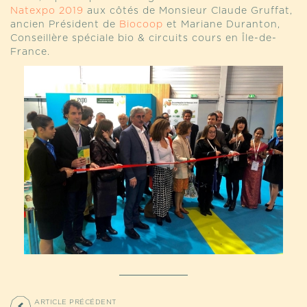
Natexpo 2019
aux côtés de Monsieur Claude Gruffat,
ancien Président de
Biocoop
et Mariane Duranton,
Conseillère spéciale bio & circuits cours en Île-de-
France.
ARTICLE PRÉCÉDENT