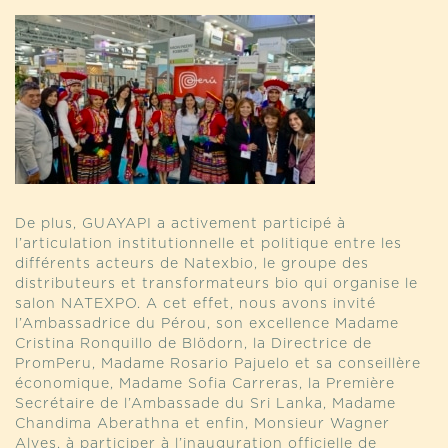
De plus, GUAYAPI a activement participé à
l’articulation institutionnelle et politique entre les
différents acteurs de Natexbio, le groupe des
distributeurs et transformateurs bio qui organise le
salon NATEXPO. A cet effet, nous avons invité
l’Ambassadrice du Pérou, son excellence Madame
Cristina Ronquillo de Blödorn, la Directrice de
PromPeru, Madame Rosario Pajuelo et sa conseillère
économique, Madame Sofia Carreras, la Première
Secrétaire de l’Ambassade du Sri Lanka, Madame
Chandima Aberathna et enfin, Monsieur Wagner
Alves, à participer à l’inauguration officielle de