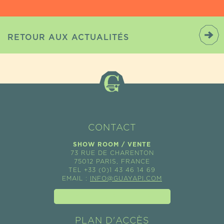
RETOUR AUX ACTUALITÉS
CONTACT
SHOW ROOM / VENTE
73 RUE DE CHARENTON
75012 PARIS, FRANCE
TEL +33 (0)1 43 46 14 69
EMAIL :
INFO@GUAYAPI.COM
GUAYAPI À VOTRE ÉCOUTE
PLAN D'ACCÈS