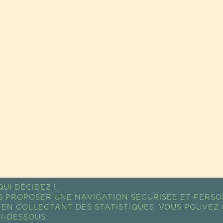
UI DÉCIDEZ !
S PROPOSER UNE NAVIGATION SÉCURISÉE ET PERSO
EN COLLECTANT DES STATISTIQUES. VOUS POUVEZ 
I-DESSOUS.