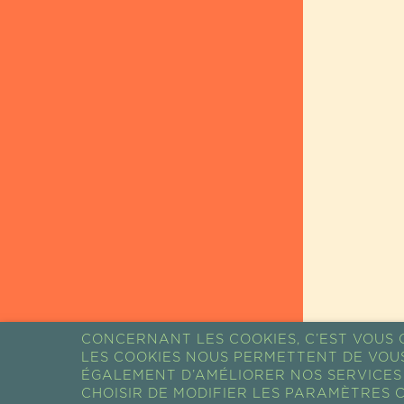
CONCERNANT LES COOKIES, C’EST VOUS Q
LES COOKIES NOUS PERMETTENT DE VOU
RETOUR AUX
ÉGALEMENT D’AMÉLIORER NOS SERVICES 
CHOISIR DE MODIFIER LES PARAMÈTRES C
ACTUALITÉS