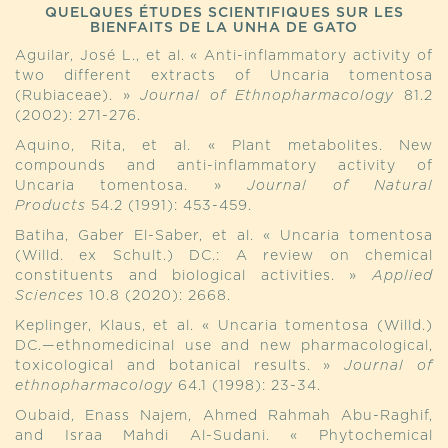
QUELQUES ÉTUDES SCIENTIFIQUES SUR LES
BIENFAITS DE LA UNHA DE GATO
Aguilar, José L., et al. « Anti-inflammatory activity of
two different extracts of Uncaria tomentosa
(Rubiaceae). »
Journal of Ethnopharmacology
81.2
(2002): 271-276.
Aquino, Rita, et al. « Plant metabolites. New
compounds and anti-inflammatory activity of
Uncaria tomentosa. »
Journal of Natural
Products
54.2 (1991): 453-459.
Batiha, Gaber El-Saber, et al. « Uncaria tomentosa
(Willd. ex Schult.) DC.: A review on chemical
constituents and biological activities. »
Applied
Sciences
10.8 (2020): 2668.
Keplinger, Klaus, et al. « Uncaria tomentosa (Willd.)
DC.—ethnomedicinal use and new pharmacological,
toxicological and botanical results. »
Journal of
ethnopharmacology
64.1 (1998): 23-34.
Oubaid, Enass Najem, Ahmed Rahmah Abu-Raghif,
and Israa Mahdi Al-Sudani. « Phytochemical