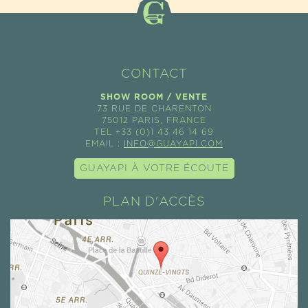
CONTACT
SHOW ROOM / VENTE
73 RUE DE CHARENTON
75012 PARIS, FRANCE
TEL +33 (0)1 43 46 14 69
EMAIL :
INFO@GUAYAPI.COM
GUAYAPI À VOTRE ÉCOUTE
PLAN D'ACCÈS