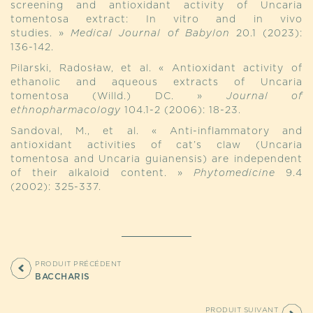
screening and antioxidant activity of Uncaria
tomentosa extract: In vitro and in vivo
studies. »
Medical Journal of Babylon
20.1 (2023):
136-142.
Pilarski, Radosław, et al. « Antioxidant activity of
ethanolic and aqueous extracts of Uncaria
tomentosa (Willd.) DC. »
Journal of
ethnopharmacology
104.1-2 (2006): 18-23.
Sandoval, M., et al. « Anti-inflammatory and
antioxidant activities of cat’s claw (Uncaria
tomentosa and Uncaria guianensis) are independent
of their alkaloid content. »
Phytomedicine
9.4
(2002): 325-337.
PRODUIT PRÉCÉDENT
BACCHARIS
PRODUIT SUIVANT