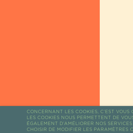
CONCERNANT LES COOKIES, C’EST VOUS Q
LES COOKIES NOUS PERMETTENT DE VOU
RETOUR AUX
ÉGALEMENT D’AMÉLIORER NOS SERVICES 
CHOISIR DE MODIFIER LES PARAMÈTRES C
ACTUALITÉS