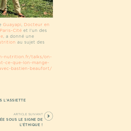
de
Guayapi
,
Docteur en
Paris-Cité
et l’un des
ce
, a donné une
trition
au sujet des
-nutrition.fr/talks/on-
ant-ce-que-lon-mange-
avec-bastien-beaufort/
S L'ASSIETTE
ARTICLE SUIVANT
ÉE SOUS LE SIGNE DE
L'ÉTHIQUE !