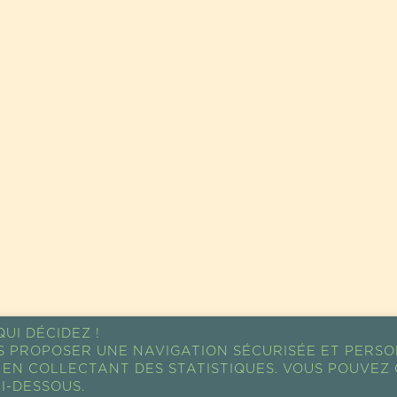
UI DÉCIDEZ !
S PROPOSER UNE NAVIGATION SÉCURISÉE ET PERSO
EN COLLECTANT DES STATISTIQUES. VOUS POUVEZ 
I-DESSOUS.