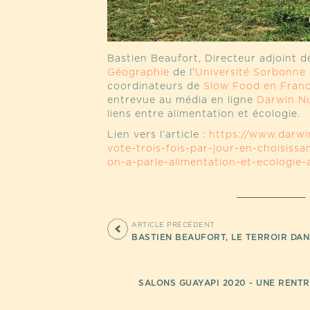
Bastien Beaufort, Directeur adjoint 
Géographie
de l’
Université Sorbonne 
coordinateurs de
Slow Food en Fran
entrevue au média en ligne
Darwin Nu
liens entre alimentation et écologie.
Lien vers l’article :
https://www.darwin
vote-trois-fois-par-jour-en-choisiss
on-a-parle-alimentation-et-ecologie-
ARTICLE PRÉCÉDENT
BASTIEN BEAUFORT, LE TERROIR DAN
SALONS GUAYAPI 2020 - UNE RENTR