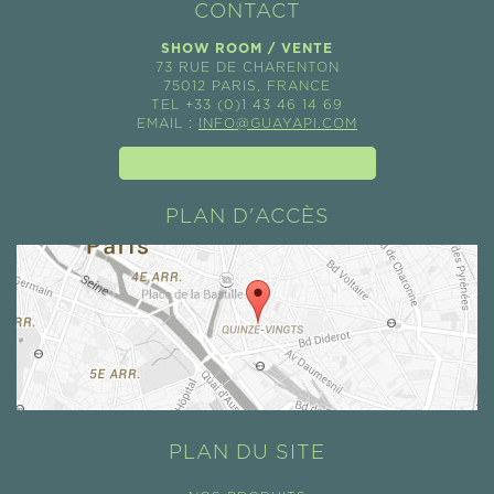
CONTACT
SHOW ROOM / VENTE
73 RUE DE CHARENTON
75012 PARIS, FRANCE
TEL +33 (0)1 43 46 14 69
EMAIL :
INFO@GUAYAPI.COM
GUAYAPI À VOTRE ÉCOUTE
PLAN D'ACCÈS
PLAN DU SITE