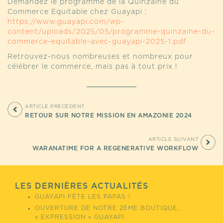
Demandez le programme de la Quinzaine du
Commerce Equitable chez Guayapi :
https://www.guayapi.com/wp-
content/uploads/2025/05/programme-quinzaine-du-
commerce-equitable-avec-guayapi-2025-1.pdf
Retrouvez-nous nombreuses et nombreux pour
célébrer le commerce, mais pas à tout prix !
ARTICLE PRÉCÉDENT
RETOUR SUR NOTRE MISSION EN AMAZONIE 2024
ARTICLE SUIVANT
WARANATIME FOR A REGENERATIVE WORKFLOW
LES DERNIÈRES ACTUALITÉS
GUAYAPI FÊTE LES PAPAS !
OUVERTURE DE NOTRE 2ÈME BOUTIQUE,
« EXPRESSION » GUAYAPI