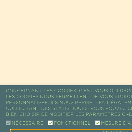
CONCERNANT LES COOKIES, C’EST VOUS QUI DÉCI
LES COOKIES NOUS PERMETTENT DE VOUS PROPO
PERSONNALISÉE. ILS NOUS PERMETTENT ÉGALEM
COLLECTANT DES STATISTIQUES. VOUS POUVEZ 
BIEN CHOISIR DE MODIFIER LES PARAMÈTRES CI-
NÉCESSAIRE
FONCTIONNEL
MESURE D’