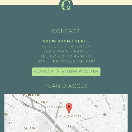
CONTACT
SHOW ROOM / VENTE
73 RUE DE CHARENTON
75012 PARIS, FRANCE
TEL +33 (0)1 43 46 14 69
EMAIL :
INFO@GUAYAPI.COM
GUAYAPI À VOTRE ÉCOUTE
PLAN D'ACCÈS