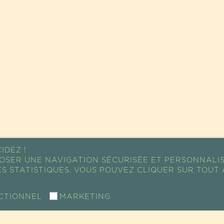
IDEZ !
OSER UNE NAVIGATION SÉCURISÉE ET PERSONNALI
S STATISTIQUES. VOUS POUVEZ CLIQUER SUR TOUT 
CTIONNEL
MARKETING