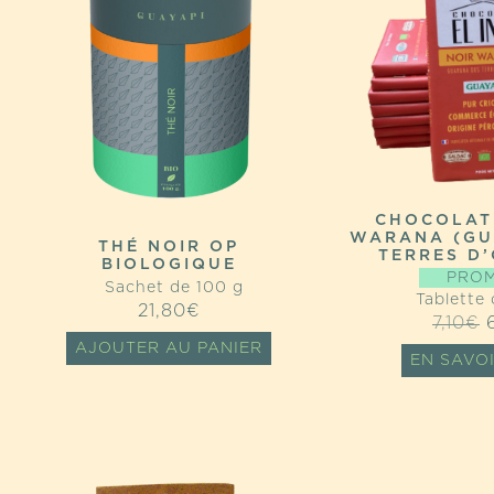
CHOCOLAT
WARANA (GU
THÉ NOIR OP
TERRES D’
BIOLOGIQUE
PROM
Sachet de 100 g
Tablette 
21,80
€
7,10
€
AJOUTER AU PANIER
EN SAVO