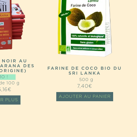
 NOIR AU
ARANA DES
FARINE DE COCO BIO DU
ORIGINE)
SRI LANKA
O !
500 g
de 100 g
7,40
€
LE
LE
6,16
€
PRIX
PRIX
AJOUTER AU PANIER
IR PLUS
INITIAL
ACTUEL
ÉTAIT :
EST :
7,10€.
6,16€.