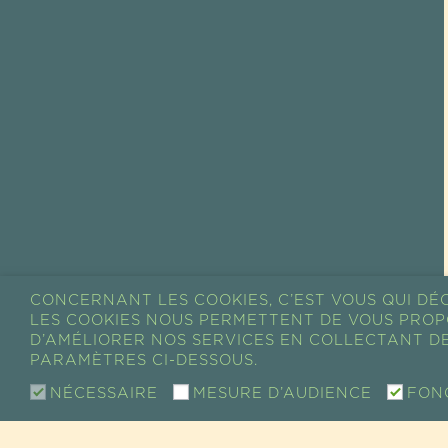
CONCERNANT LES COOKIES, C’EST VOUS QUI DÉC
LES COOKIES NOUS PERMETTENT DE VOUS PROP
D’AMÉLIORER NOS SERVICES EN COLLECTANT DE
PARAMÈTRES CI-DESSOUS.
NÉCESSAIRE
MESURE D’AUDIENCE
FON