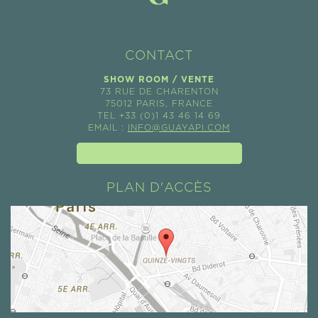
CONTACT
SHOW ROOM / VENTE
73 RUE DE CHARENTON
75012 PARIS, FRANCE
TEL +33 (0)1 43 46 14 69
EMAIL :
INFO@GUAYAPI.COM
GUAYAPI À VOTRE ÉCOUTE
PLAN D'ACCÈS