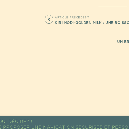
ARTICLE PRÉCÉDENT
KIRI HODI-GOLDEN MILK : UNE BOISS
UN BR
UI DÉCIDEZ !
S PROPOSER UNE NAVIGATION SÉCURISÉE ET PERSO