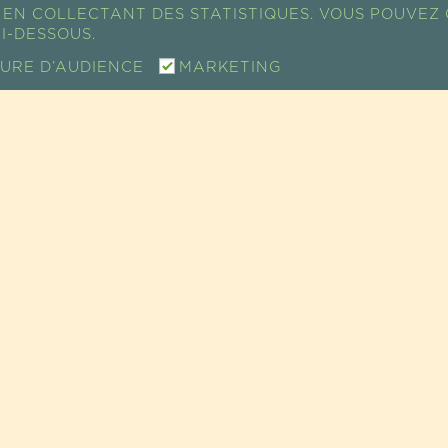
EN COLLECTANT DES STATISTIQUES. VOUS POUVEZ 
I-DESSOUS.
URE D’AUDIENCE
MARKETING
PLAN D'ACCÈS
TE
AIRES • ÉPICERIE FINE • COSMÉTIQUES |
MENTIONS LÉGALES 
CONFIDENTIALITÉ