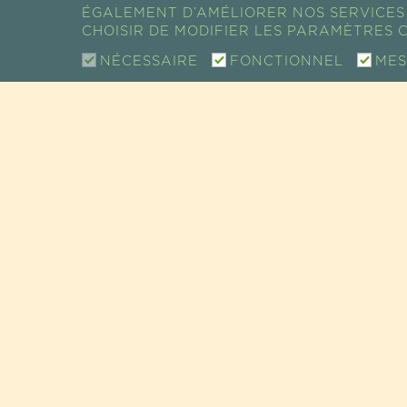
RETOUR AUX
ÉGALEMENT D’AMÉLIORER NOS SERVICES 
CHOISIR DE MODIFIER LES PARAMÈTRES C
ACTUALITÉS
NÉCESSAIRE
FONCTIONNEL
MES
CONTACT
SHOW ROOM / VENTE
73 RUE DE CHARENTON
75012 PARIS, FRANCE
TEL +33 (0)1 43 46 14 69
EMAIL :
INFO@GUAYAPI.COM
GUAYAPI À VOTRE ÉCOU
GUAYAPI / SUPER-ALIMENTS • COMPLÉMENTS ALIMENT