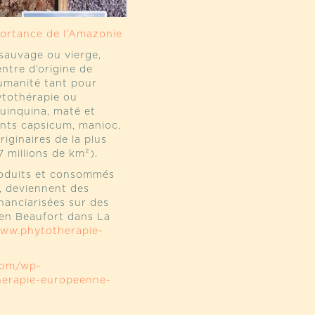
ortance de l’Amazonie
 sauvage ou vierge,
entre d’origine de
humanité tant pour
hytothérapie ou
 quinquina, maté et
ments capsicum, manioc,
iginaires de la plus
7 millions de km²).
roduits et consommés
s, deviennent des
nanciarisées sur des
tien Beaufort dans La
www.phytotherapie-
com/wp-
herapie-europeenne-