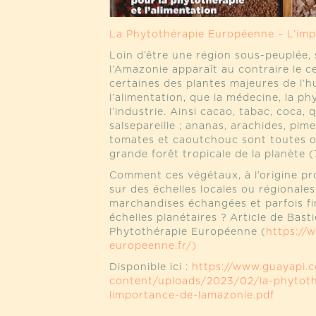
La Phytothérapie Européenne – L’imp
Loin d’être une région sous-peuplée,
l’Amazonie apparaît au contraire le c
certaines des plantes majeures de l’
l’alimentation, que la médecine, la p
l’industrie. Ainsi cacao, tabac, coca,
salsepareille ; ananas, arachides, pi
tomates et caoutchouc sont toutes or
grande forêt tropicale de la planète (
Comment ces végétaux, à l’origine p
sur des échelles locales ou régionale
marchandises échangées et parfois fi
échelles planétaires ? Article de Bas
Phytothérapie Européenne (
https://
europeenne.fr/)
Disponible ici :
https://www.guayapi.
content/uploads/2023/02/la-phytot
limportance-de-lamazonie.pdf