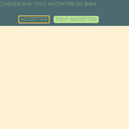
CLIQUER SUR TOUT ACCEPTER OU BIEN
ACCEPTER
TOUT ACCEPTER
PLAN DU SITE
NOS PRODUITS
NOTRE
SHOW ROOM
SUPER-
DÉMARCHE
PROFESSIONNEL
ALIMENTS
ÉCO-TOURISME
RESSOURCES
ÉPICERIE FINE
NOS FILIÈRES
CONTACT
COSMÉTIQUES
ACTUALITÉS
RECETTES
& CRÉDITS
|
POLITIQUE DES COOKIES
|
POLITIQUE DE